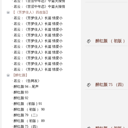
· 若云：《苦涩中年恋》中篇火辣情
· 若云：《苦涩中年恋》中篇火辣情
【《芳梦佳人》四改版】
· 若云：《芳梦佳人》长篇 情爱小
· 若云：《芳梦佳人》长篇 情爱小
· 若云：《芳梦佳人》长篇 情爱小
· 若云：《芳梦佳人》长篇 情爱小
· 若云：《芳梦佳人》长篇 情爱小
醉红颜 （ 初版 ） 
· 若云：《芳梦佳人》长篇 情爱小
· 若云：《芳梦佳人》长篇 情爱小
· 若云：《芳梦佳人》长篇 情爱小
· 若云：《芳梦佳人》长篇 情爱小
· 若云：《芳梦佳人》长篇 情爱小
【醉红颜】
· 若云：《告网友》
醉红颜 75 （四）
· 醉红颜 94 – 尾声
· 醉红颜 93
· 醉红颜 92
· 醉红颜 （初版 } 91
· 醉红颜 （ 初版 ） 90
· 醉红颜 79 （二）
· 醉红颜 （ 初版 ） 89
· 醉红颜 75 （四）