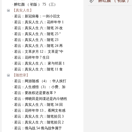
醉红颜 （ 初版 ） 
· 醉红颜 （ 初版 ） 75 （三）
【真实人生】
· 若云：新冠病毒：一则小旧文
· 若云：真实人生 八：花样年华 1
· 若云：真实人生 六：随笔 26 改
· 若云：真实人生 六：随笔 25 “
· 若云：真实人生 六：随笔 23
· 若云：真实人生 六：随笔 24 再
· 若云：文革岁月 12： 文革是“中
· 若云：花样年华 7 生日
· 若云：真实人生 八： 家与邻居 1
· 若云：真实人生 六：随笔 11 食
【随想录】
· 若云：网游随感 （4）：华人挨打
· 若云：人生感悟（3）：小费、加
· 若云：要政权还是要改革？
· 若云：傅晓田是间谍还是内斗牺牲
· 若云：真实人生 六：随笔 34 回
· 若云：花样年华 13， 看网文有感
· 若云：真实人生 六：随笔拾贝 3
· 若云：真实人生 六：随笔拾贝 2
· 若云：俄乌战 54 俄乌战争属于