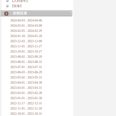
【人到老年】
【饮食】
存档目录
2024-04-03 - 2024-04-06
2024-03-01 - 2024-03-09
2024-02-05 - 2024-02-29
2024-01-18 - 2024-01-28
2023-12-03 - 2023-12-09
2023-11-01 - 2023-11-27
2023-10-01 - 2023-10-27
2023-09-02 - 2023-09-29
2023-08-01 - 2023-08-31
2023-07-01 - 2023-07-31
2023-06-03 - 2023-06-29
2023-05-02 - 2023-05-31
2023-04-01 - 2023-04-30
2023-03-01 - 2023-03-31
2023-02-01 - 2023-02-28
2023-01-01 - 2023-01-30
2022-12-17 - 2022-12-31
2022-11-01 - 2022-11-20
2022-10-01 - 2022-10-31