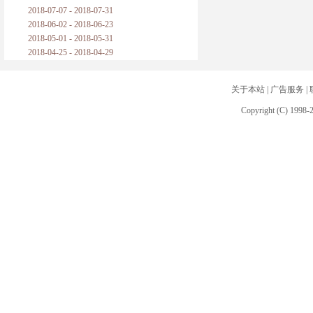
2018-07-07 - 2018-07-31
2018-06-02 - 2018-06-23
2018-05-01 - 2018-05-31
2018-04-25 - 2018-04-29
关于本站
|
广告服务
|
Copyright (C) 1998-2