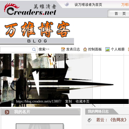
设万维读者为首页
万维
首 页
搜索>>
发表日志
控制面板
个人相册
https://blog.creaders.net/u/13807/
>
复制
>
收藏本页
我的网络日志
我的名片
若云：《告网友》