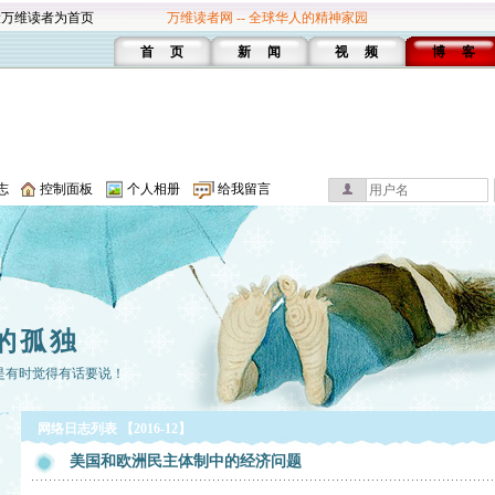
设万维读者为首页
万维读者网 -- 全球华人的精神家园
首 页
新 闻
视 频
博 客
志
控制面板
个人相册
给我留言
的孤独
是有时觉得有话要说！
网络日志列表 【2016-12】
美国和欧洲民主体制中的经济问题