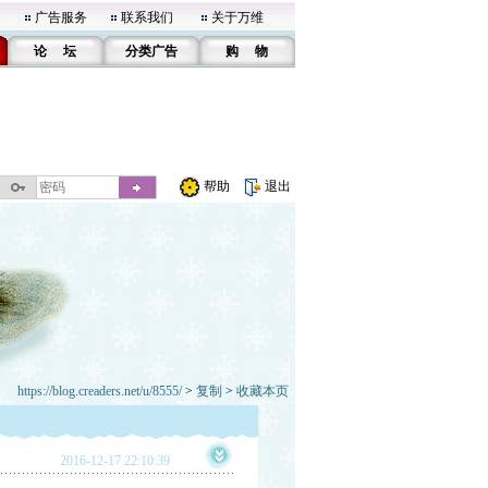
广告服务
联系我们
关于万维
论 坛
分类广告
购 物
帮助
退出
https://blog.creaders.net/u/8555/
>
复制
>
收藏本页
2016-12-17 22:10:39