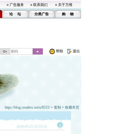
广告服务
联系我们
关于万维
论 坛
分类广告
购 物
帮助
退出
https://blog.creaders.net/u/8555/
>
复制
>
收藏本页
2018-05-25 23:55:14