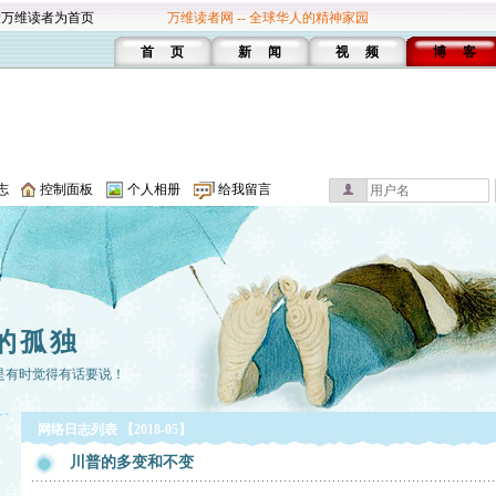
设万维读者为首页
万维读者网 -- 全球华人的精神家园
首 页
新 闻
视 频
博 客
志
控制面板
个人相册
给我留言
的孤独
是有时觉得有话要说！
网络日志列表 【2018-05】
川普的多变和不变