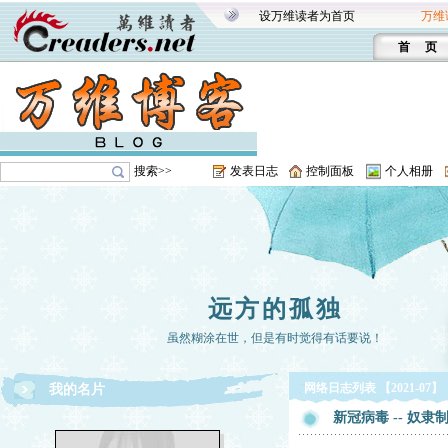
设万维读者为首页
万维
首 页
搜索>>
发表日志
控制面板
个人相册
远方的孤独
虽然糊涂在世，但是有时觉得有话要说！
网络日志列表 【2021-07】
我的名片
新冠病毒 -- 奴隶制