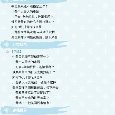
· 中美关系能不能稳定三年？
· 川普个人最大的难题
· 川习会--匆匆忙忙，连滚带爬？
· 俄罗斯普京为什么去阿拉斯加？
· 如何“玩”川普行政当局
· 川普的大而美法案 -- 破罐子破摔
· 美国轰炸伊朗核设施后，接下来会
分类目录
【闲话】
· 中美关系能不能稳定三年？
· 川普个人最大的难题
· 川习会--匆匆忙忙，连滚带爬？
· 俄罗斯普京为什么去阿拉斯加？
· 如何“玩”川普行政当局
· 川普的大而美法案 -- 破罐子破摔
· 美国轰炸伊朗核设施后，接下来会
· 川普和马斯克是不是翻脸了?
· 川普会不会成为世界首富？
· 川普玩了一把美国股市债市！
存档目录