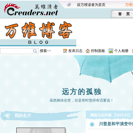
设万维读者为首页
万维
首 页
搜索>>
发表日志
控制面板
个人相册
远方的孤独
虽然糊涂在世，但是有时觉得有话要说！
网络日志列表 【2018-03】
我的名片
川普是和平演变中