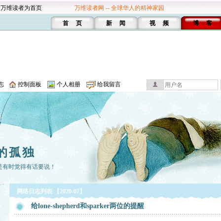
设万维读者为首页
万维读者网 -- 全球华人的精神家园
首 页
新 闻
视 频
博 客
志
控制面板
个人相册
给我留言
的孤独
是有时觉得有话要说！
网络日志列表 【2020-07】
给lone-shepherd和sparker两位的提醒