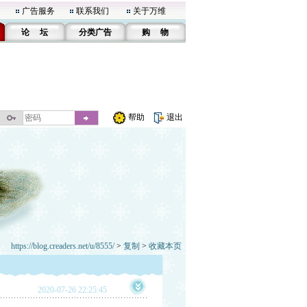
广告服务
联系我们
关于万维
论 坛
分类广告
购 物
帮助
退出
https://blog.creaders.net/u/8555/
>
复制
>
收藏本页
2020-07-26 22:25:45