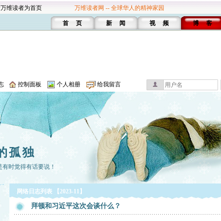
设万维读者为首页
万维读者网 -- 全球华人的精神家园
首 页
新 闻
视 频
博 客
志
控制面板
个人相册
给我留言
的孤独
是有时觉得有话要说！
网络日志列表 【2023-11】
拜顿和习近平这次会谈什么？