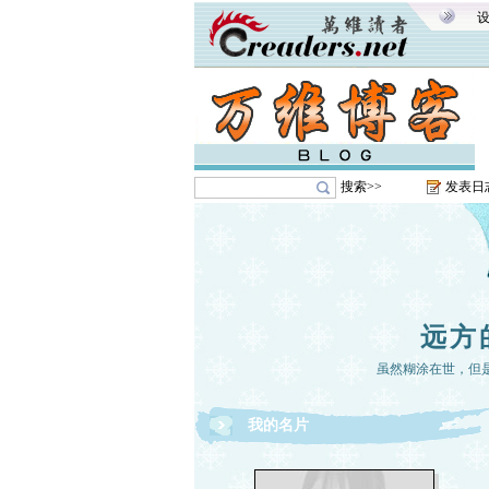
搜索>>
发表日
远方
虽然糊涂在世，但
我的名片