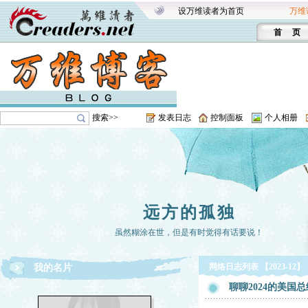
设万维读者为首页
万维
首 页
搜索>>
发表日志
控制面板
个人相册
远方的孤独
虽然糊涂在世，但是有时觉得有话要说！
网络日志列表 【2023-12】
我的名片
聊聊2024的美国