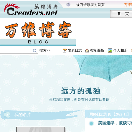
设万维读者为首页
万维
首 页
搜索>>
发表日志
控制面板
个人相册
远方的孤独
虽然糊涂在世，但是有时觉得有话要说！
网络日志列表 【2022-11】
我的名片
美国选举，兼谈可