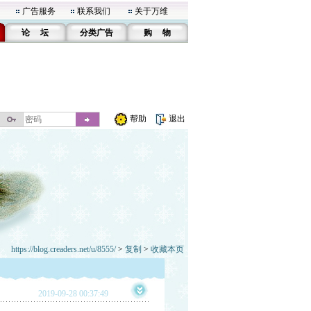
广告服务
联系我们
关于万维
论 坛
分类广告
购 物
帮助
退出
https://blog.creaders.net/u/8555/
>
复制
>
收藏本页
2019-09-28 00:37:49