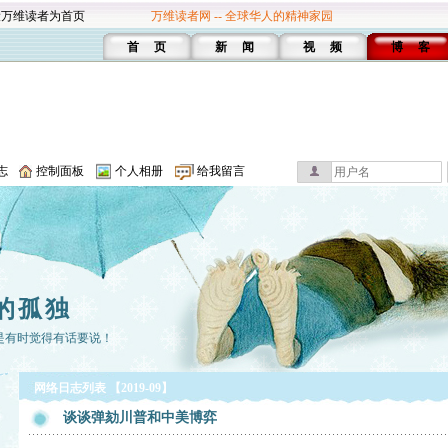
设万维读者为首页
万维读者网 -- 全球华人的精神家园
首 页
新 闻
视 频
博 客
志
控制面板
个人相册
给我留言
的孤独
是有时觉得有话要说！
网络日志列表 【2019-09】
谈谈弹劾川普和中美博弈