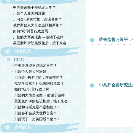
· 中美关系能不能稳定三年？
· 川普个人最大的难题
· 川习会--匆匆忙忙，连滚带爬？
· 俄罗斯普京为什么去阿拉斯加？
· 如何“玩”川普行政当局
· 川普的大而美法案 -- 破罐子破摔
谁来监督习近平，
· 美国轰炸伊朗核设施后，接下来会
分类目录
【闲话】
· 中美关系能不能稳定三年？
· 川普个人最大的难题
· 川习会--匆匆忙忙，连滚带爬？
· 俄罗斯普京为什么去阿拉斯加？
中共开会要研究法
· 如何“玩”川普行政当局
· 川普的大而美法案 -- 破罐子破摔
· 美国轰炸伊朗核设施后，接下来会
· 川普和马斯克是不是翻脸了?
· 川普会不会成为世界首富？
· 川普玩了一把美国股市债市！
存档目录