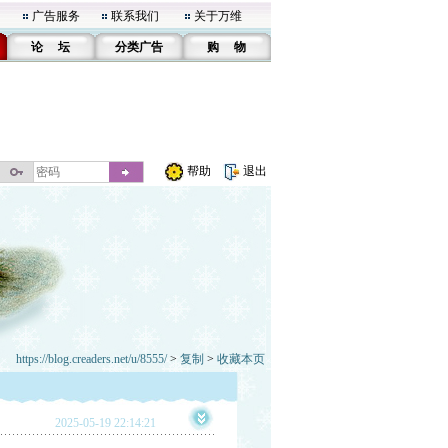
广告服务
联系我们
关于万维
论 坛
分类广告
购 物
帮助
退出
https://blog.creaders.net/u/8555/
>
复制
>
收藏本页
2025-05-19 22:14:21