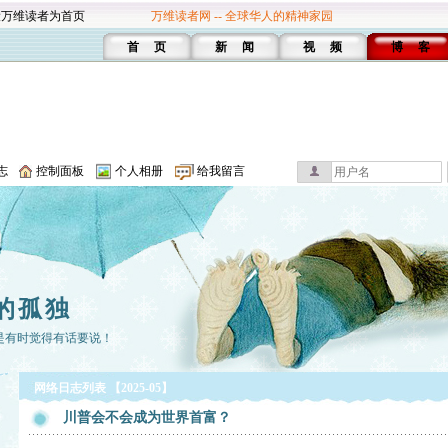
设万维读者为首页
万维读者网 -- 全球华人的精神家园
首 页
新 闻
视 频
博 客
志
控制面板
个人相册
给我留言
的孤独
是有时觉得有话要说！
网络日志列表 【2025-05】
川普会不会成为世界首富？