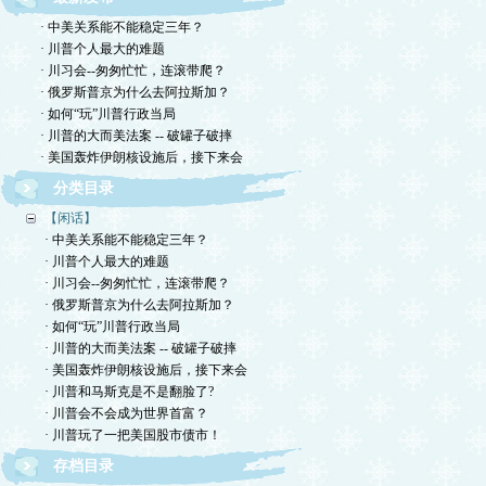
· 中美关系能不能稳定三年？
· 川普个人最大的难题
· 川习会--匆匆忙忙，连滚带爬？
· 俄罗斯普京为什么去阿拉斯加？
· 如何“玩”川普行政当局
· 川普的大而美法案 -- 破罐子破摔
· 美国轰炸伊朗核设施后，接下来会
分类目录
【闲话】
· 中美关系能不能稳定三年？
· 川普个人最大的难题
· 川习会--匆匆忙忙，连滚带爬？
· 俄罗斯普京为什么去阿拉斯加？
· 如何“玩”川普行政当局
· 川普的大而美法案 -- 破罐子破摔
· 美国轰炸伊朗核设施后，接下来会
· 川普和马斯克是不是翻脸了?
· 川普会不会成为世界首富？
· 川普玩了一把美国股市债市！
存档目录