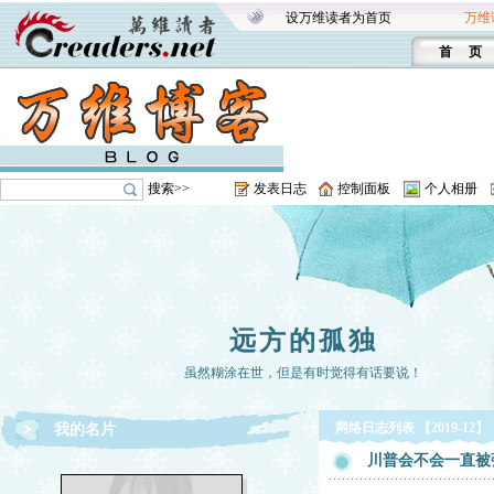
设万维读者为首页
万维
首 页
搜索>>
发表日志
控制面板
个人相册
远方的孤独
虽然糊涂在世，但是有时觉得有话要说！
网络日志列表 【2019-12】
我的名片
川普会不会一直被