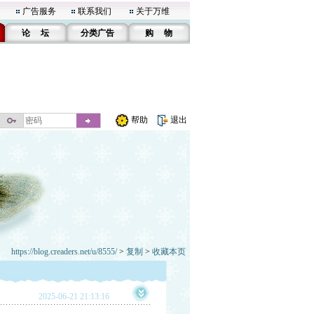
广告服务
联系我们
关于万维
论 坛
分类广告
购 物
帮助
退出
https://blog.creaders.net/u/8555/
>
复制
>
收藏本页
2025-06-21 21:13:16