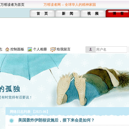
设万维读者为首页
万维读者网 -- 全球华人的精神家园
首 页
新 闻
视 频
博 客
志
控制面板
个人相册
给我留言
的孤独
是有时觉得有话要说！
网络日志列表 【2025-06】
美国轰炸伊朗核设施后，接下来会是如何？