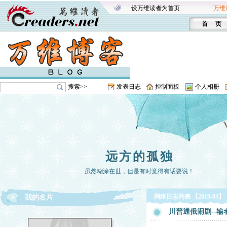
设万维读者为首页
万维
首 页
搜索>>
发表日志
控制面板
个人相册
远方的孤独
虽然糊涂在世，但是有时觉得有话要说！
网络日志列表 【2019-03】
我的名片
川普通俄闹剧--