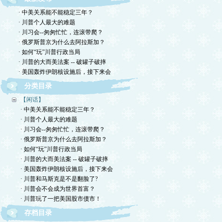
· 中美关系能不能稳定三年？
· 川普个人最大的难题
· 川习会--匆匆忙忙，连滚带爬？
· 俄罗斯普京为什么去阿拉斯加？
· 如何“玩”川普行政当局
· 川普的大而美法案 -- 破罐子破摔
· 美国轰炸伊朗核设施后，接下来会
分类目录
【闲话】
· 中美关系能不能稳定三年？
· 川普个人最大的难题
· 川习会--匆匆忙忙，连滚带爬？
· 俄罗斯普京为什么去阿拉斯加？
· 如何“玩”川普行政当局
· 川普的大而美法案 -- 破罐子破摔
· 美国轰炸伊朗核设施后，接下来会
· 川普和马斯克是不是翻脸了?
· 川普会不会成为世界首富？
· 川普玩了一把美国股市债市！
存档目录