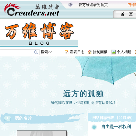
设万维读者为首页
万维
首 页
搜索>>
发表日志
控制面板
个人相册
远方的孤独
虽然糊涂在世，但是有时觉得有话要说！
网络日志列表 【2015-09】
我的名片
自由是一种权利