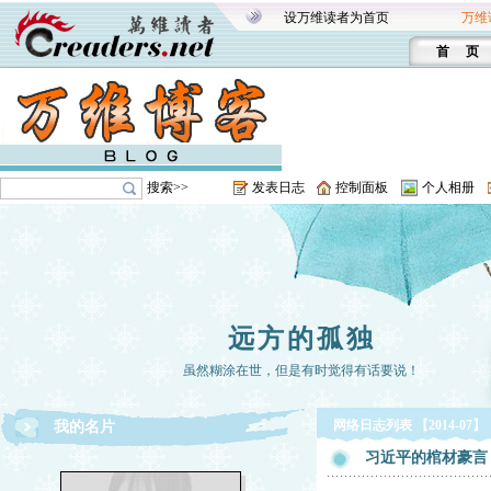
设万维读者为首页
万维
首 页
搜索>>
发表日志
控制面板
个人相册
远方的孤独
虽然糊涂在世，但是有时觉得有话要说！
网络日志列表 【2014-07】
我的名片
习近平的棺材豪言