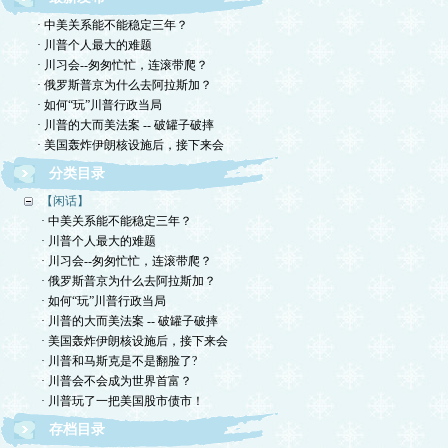
· 中美关系能不能稳定三年？
· 川普个人最大的难题
· 川习会--匆匆忙忙，连滚带爬？
· 俄罗斯普京为什么去阿拉斯加？
· 如何“玩”川普行政当局
· 川普的大而美法案 -- 破罐子破摔
· 美国轰炸伊朗核设施后，接下来会
分类目录
【闲话】
· 中美关系能不能稳定三年？
· 川普个人最大的难题
· 川习会--匆匆忙忙，连滚带爬？
· 俄罗斯普京为什么去阿拉斯加？
· 如何“玩”川普行政当局
· 川普的大而美法案 -- 破罐子破摔
· 美国轰炸伊朗核设施后，接下来会
· 川普和马斯克是不是翻脸了?
· 川普会不会成为世界首富？
· 川普玩了一把美国股市债市！
存档目录