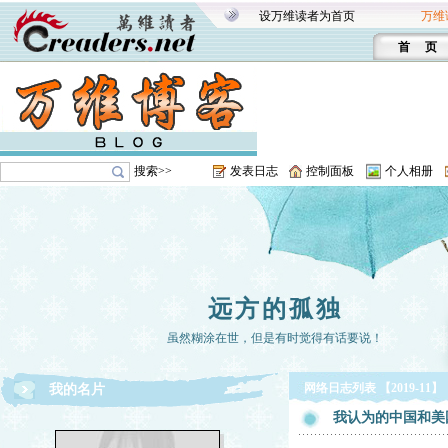
设万维读者为首页
万维
首 页
搜索>>
发表日志
控制面板
个人相册
远方的孤独
虽然糊涂在世，但是有时觉得有话要说！
网络日志列表 【2019-11】
我的名片
我认为的中国和美