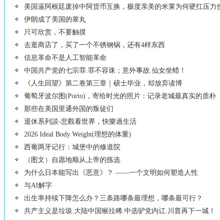
美国逼阿根廷废掉中阿货币互换，极度亲美的米莱为何硬扛压力
伊朗成了美国的睾丸
只可欣赏，不要触摸
去逛商店了，买了一个不锈钢锅，还有4样东西
信息革命不是人工智能革命
中国共产党的七宗罪.罪不容诛；意外事故.仙女坐蜡！
《人生回望》第二卷第三章｜硕士毕业，却放弃读博
葡萄牙波尔图(Porto)，寄给时光的照片：记录老城最真实的质朴
那些在美国里通外国的叛徒们
退休系列談-悲觀看世界，快樂過生活
2026 Ideal Body Weight(理想的体重)
西葡两牙记行：城堡中的修道院
（图文）自愿地顺从上帝的拣选
为什么日本能写出《恶意》？ ——一个文明如何塑造人性
与AI解字
出生率持续下降怎么办？三条路哪条最理想，哪条最可行？
共产主义是垃圾.大陆中国猴拉稀.中选驴党内讧.川普再下一城！