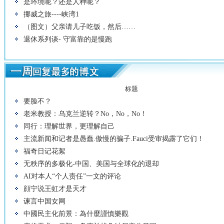
是环境呢？还是人种呢？
挪威之旅----峡湾1
（图文）父亲请儿子吃饭，然后……
退休系列谈- 守富靠的是慢跑
标题
要脸不？
老米教授：乌克兰逆转？No，No，No！
同行：理解世界，更理解自己
主流新闻和记者是愚蠢.傲慢的骗子.Fauci受审揭露了它们！
福奇日记花絮
无秩序的多极化-中国、美国与全球化的退却
AI对本人“个人责任”一文的评论
顔宁说王虹才是天才
谏言中国女网
中國民主化前景：為什麼謹慎樂觀