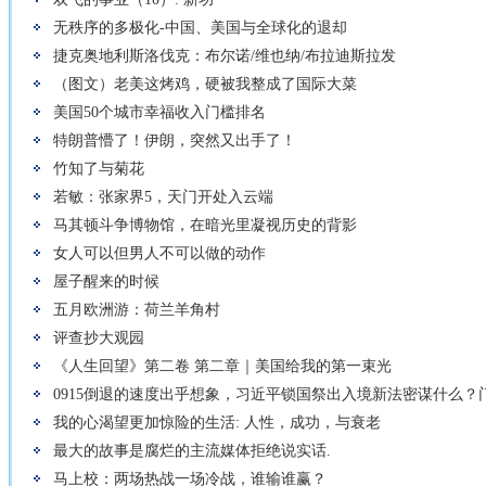
无秩序的多极化-中国、美国与全球化的退却
捷克奥地利斯洛伐克：布尔诺/维也纳/布拉迪斯拉发
（图文）老美这烤鸡，硬被我整成了国际大菜
美国50个城市幸福收入门槛排名
特朗普懵了！伊朗，突然又出手了！
竹知了与菊花
若敏：张家界5，天门开处入云端
马其顿斗争博物馆，在暗光里凝视历史的背影
女人可以但男人不可以做的动作
屋子醒来的时候
五月欧洲游：荷兰羊角村
评查抄大观园
《人生回望》第二卷 第二章｜美国给我的第一束光
0915倒退的速度出乎想象，习近平锁国祭出入境新法密谋什么？
我的心渴望更加惊险的生活: 人性，成功，与衰老
最大的故事是腐烂的主流媒体拒绝说实话.
马上校：两场热战一场冷战，谁输谁赢？