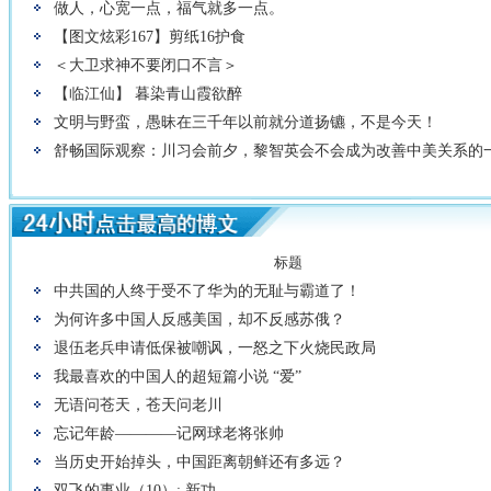
做人，心宽一点，福气就多一点。
【图文炫彩167】剪纸16护食
＜大卫求神不要闭口不言＞
【临江仙】 暮染青山霞欲醉
文明与野蛮，愚昧在三千年以前就分道扬镳，不是今天！
舒畅国际观察：川习会前夕，黎智英会不会成为改善中美关系的
标题
中共国的人终于受不了华为的无耻与霸道了！
为何许多中国人反感美国，却不反感苏俄？
退伍老兵申请低保被嘲讽，一怒之下火烧民政局
我最喜欢的中国人的超短篇小说 “爱”
无语问苍天，苍天问老川
忘记年龄————记网球老将张帅
当历史开始掉头，中国距离朝鲜还有多远？
双飞的事业（10）: 新功