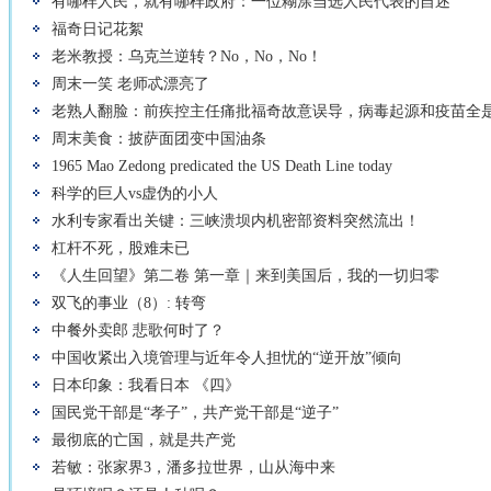
有哪样人民，就有哪样政府：一位糊涂当选人民代表的自述
福奇日记花絮
老米教授：乌克兰逆转？No，No，No！
周末一笑 老师忒漂亮了
老熟人翻脸：前疾控主任痛批福奇故意误导，病毒起源和疫苗全
周末美食：披萨面团变中国油条
1965 Mao Zedong predicated the US Death Line today
科学的巨人vs虚伪的小人
水利专家看出关键：三峡溃坝内机密部资料突然流出！
杠杆不死，股难未已
《人生回望》第二卷 第一章｜来到美国后，我的一切归零
双飞的事业（8）: 转弯
中餐外卖郎 悲歌何时了？
中国收紧出入境管理与近年令人担忧的“逆开放”倾向
日本印象：我看日本 《四》
国民党干部是“孝子”，共产党干部是“逆子”
最彻底的亡国，就是共产党
若敏：张家界3，潘多拉世界，山从海中来