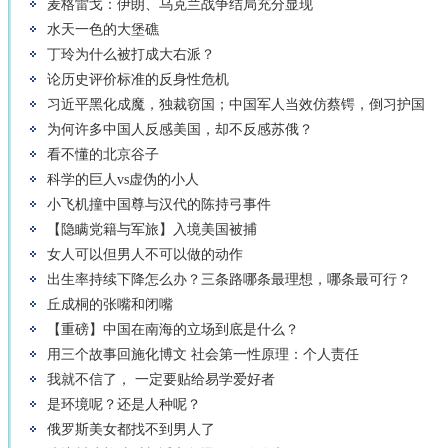
麦格雷戈：伊朗、乌克兰战争结局充分显现
水天一色的大堡礁
丁玲为什么被打成大右派？
论历史评价标准的反身性危机
习近平黑化成魔，独裁窃国；中国军人当效仿蔡锷，倒习护国
为何许多中国人反感美国，却不反感苏俄？
看不懂的北京谷子
科学的巨人vs虚伪的小人
小飞机撞中国尊与汉代的陈持弓事件
【隐瞒党籍与军旅】入境美国被捕
女人可以但男人不可以做的动作
出生率持续下降怎么办？三条路哪条最理想，哪条最可行？
丘成桐的张嘴和闭嘴
【重磅】中国在南海的立场到底是什么？
用三个故事回施化博文 社会第一性原理：个人责任
我就不信了， 一定要贴给易学爱好者
是环境呢？还是人种呢？
俄罗斯美女都找不到男人了