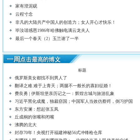
家有澄泥砚
云程寸念
非凡的大陆共产中国人的创造力；女人开心才快乐！
毕汝谐感恩1986年哈佛触电满云龙夫人
最后一个春天（2）玉兰谢了一半
标题
俄罗斯美女都找不到男人了
翻译之难.难于上青天；两腿不一般长的寡妇征婚！
费良勇 | 伊斯坦堡亲历记之一：辉煌古城与旅游乱象
习近平黑化成魔，独裁窃国；中国军人当效仿蔡锷，倒习护国
东方安澜：想起张玉凤
丘成桐的张嘴和闭嘴
沸腾的北大
封存70年！央视打开福建神秘56式冲锋枪仓库