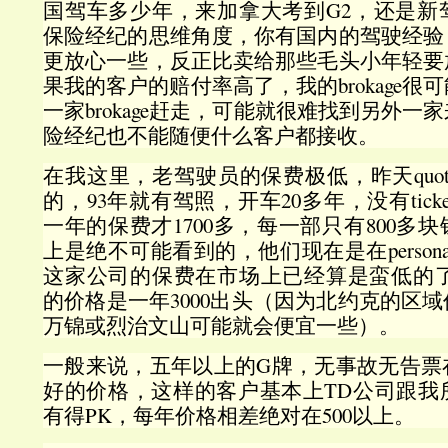
国驾车多少年，来加拿大考到G2，还是新
保险经纪的思维角度，你有国内的驾驶经验
更放心一些，反正比卖给那些毛头小年轻要
果我的客户的赔付率高了，我的brokage
一家brokage赶走，可能就很难找到另外
险经纪也不能随便什么客户都接收。
在我这里，老驾驶员的保费极低，昨天quo
的，93年就有驾照，开车20多年，没有ticke
一年的保费才1700多，每一部只有800多
上是绝不可能看到的，他们现在是在personal公
这家公司的保费在市场上已经算是蛮低的了），
的价格是一年3000出头（因为北约克的区
万锦或烈治文山可能就会便宜一些）。
一般来说，五年以上的G牌，无事故无告票
好的价格，这样的客户基本上TD公司跟我
有得PK，每年价格相差绝对在500以上。