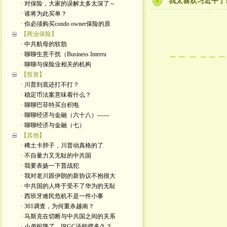
我太喜欢习近平了
· 对保险，大家的误解太多太深了～
· 谁将为此买单？
· 你必须购买condo owner保险的原
【商业保险】
· 中共航母的软肋
· 聊聊生意干扰（Business Interru
· 聊聊与保险业相关的机构
【投资】
· 川普到底还打不打？
· 稳定币法案意味着什么？
· 聊聊巴菲特买台积电
· 聊聊经济与金融（六十八）------
· 聊聊经济与金融（七）
【其他】
· 稀土卡脖子，川普动真格的了
· 不自量力又无耻的中共国
· 我要表扬一下普战犯
· 我对老川跟伊朗的新协议不抱很大
· 中共国的人终于受不了华为的无耻
· 西班牙难民危机不是一件小事
· 301调查，为何重杀越南？
· 马斯克在切断与中共国之间的关系
· 小弟投降了，IRGC还能撑多久？