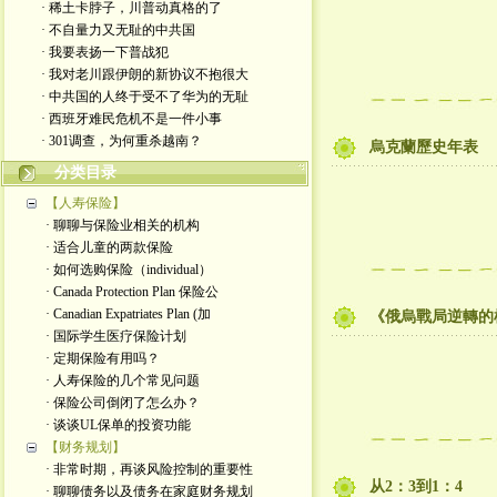
· 稀土卡脖子，川普动真格的了
· 不自量力又无耻的中共国
· 我要表扬一下普战犯
· 我对老川跟伊朗的新协议不抱很大
· 中共国的人终于受不了华为的无耻
· 西班牙难民危机不是一件小事
· 301调查，为何重杀越南？
烏克蘭歷史年表
分类目录
【人寿保险】
· 聊聊与保险业相关的机构
· 适合儿童的两款保险
· 如何选购保险（individual）
· Canada Protection Plan 保险公
· Canadian Expatriates Plan (加
《俄烏戰局逆轉的
· 国际学生医疗保险计划
· 定期保险有用吗？
· 人寿保险的几个常见问题
· 保险公司倒闭了怎么办？
· 谈谈UL保单的投资功能
【财务规划】
· 非常时期，再谈风险控制的重要性
从2：3到1：4
· 聊聊债务以及债务在家庭财务规划