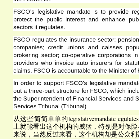
FSCO’s legislative mandate is to provide reg
protect the public interest and enhance pub
sectors it regulates.
FSCO regulates the insurance sector; pension 
companies; credit unions and caisses popu
brokering sector; co-operative corporations i
providers who invoice auto insurers for statu
claims. FSCO is accountable to the Minister of
In order to support FSCO’s legislative manda
out a three-part structure for FSCO, which in
the Superintendent of Financial Services and St
Services Tribunal (Tribunal).
从这些简简单单的legislativemandate egulatest
上就能看出这个机构的威猛，特别是对保险
来说，当然反过来看，这个机构却是公众利