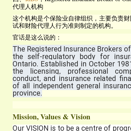
代理人机构
这个机构是个保险业自律组织，主要负责财
试和财险代理人行为准则制定的机构。
官话是这么说的：
The Registered Insurance Brokers of
the self-regulatory body for insu
Ontario. Established in October 198
the licensing, professional comp
conduct, and insurance related fina
of all independent general insuran
province.
Mission, Values & Vision
Our VISION is to be a centre of progr