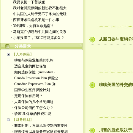
· 我要表扬一下普战犯
· 我对老川跟伊朗的新协议不抱很大
· 中共国的人终于受不了华为的无耻
· 西班牙难民危机不是一件小事
· 301调查，为何重杀越南？
· 马斯克在切断与中共国之间的关系
· 小弟投降了，IRGC还能撑多久？
从新日铁与宝钢分
分类目录
【人寿保险】
· 聊聊与保险业相关的机构
· 适合儿童的两款保险
· 如何选购保险（individual）
· Canada Protection Plan 保险公
· Canadian Expatriates Plan (加
聊聊美国的外交战
· 国际学生医疗保险计划
· 定期保险有用吗？
· 人寿保险的几个常见问题
· 保险公司倒闭了怎么办？
· 谈谈UL保单的投资功能
【财务规划】
· 非常时期，再谈风险控制的重要性
川普的胜负取决于
· 聊聊债务以及债务在家庭财务规划