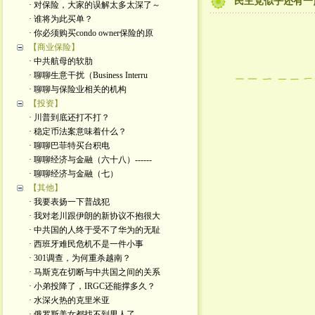
民主党似乎还有一
· 对保险，大家的误解太多太深了～
· 谁将为此买单？
· 你必须购买condo owner保险的原
【商业保险】
· 中共航母的软肋
· 聊聊生意干扰（Business Interru
· 聊聊与保险业相关的机构
【投资】
· 川普到底还打不打？
· 稳定币法案意味着什么？
· 聊聊巴菲特买台积电
· 聊聊经济与金融（六十八）------
· 聊聊经济与金融（七）
【其他】
· 我要表扬一下普战犯
· 我对老川跟伊朗的新协议不抱很大
· 中共国的人终于受不了华为的无耻
· 西班牙难民危机不是一件小事
· 301调查，为何重杀越南？
· 马斯克在切断与中共国之间的关系
· 小弟投降了，IRGC还能撑多久？
· 水深火热的克里米亚
· 俄罗斯美女都找不到男人了