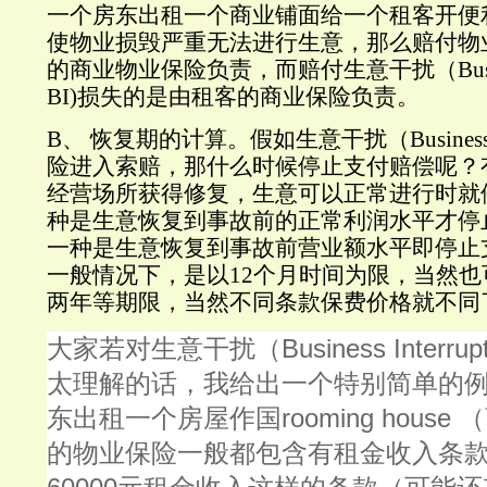
一个房东出租一个商业铺面给一个租客开便
使物业损毁严重无法进行生意，那么赔付物
的商业物业保险负责，而赔付生意干扰（
Bus
BI)
损失的是由租客的商业保险负责。
B、
恢复期的计算。假如生意干扰（
Business
险进入索赔，那什么时候停止支付赔偿呢？
经营场所获得修复，生意可以正常进行时就
种是生意恢复到事故前的正常利润水平才停
一种是生意恢复到事故前营业额水平即停止
一般情况下，是以
12
个月时间为限，当然也
两年等期限，当然不同条款保费价格就不同
Business Interrupt
大家若对生意干扰（
太理解的话，我给出一个特别简单的
rooming house
东出租一个房屋作国
（
的物业保险一般都包含有租金收入条