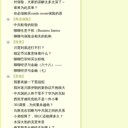
· 对保险，大家的误解太多太深了～
· 谁将为此买单？
· 你必须购买condo owner保险的原
【商业保险】
· 中共航母的软肋
· 聊聊生意干扰（Business Interru
· 聊聊与保险业相关的机构
【投资】
· 川普到底还打不打？
· 稳定币法案意味着什么？
· 聊聊巴菲特买台积电
· 聊聊经济与金融（六十八）------
· 聊聊经济与金融（七）
【其他】
· 我要表扬一下普战犯
· 我对老川跟伊朗的新协议不抱很大
· 中共国的人终于受不了华为的无耻
· 西班牙难民危机不是一件小事
· 301调查，为何重杀越南？
· 马斯克在切断与中共国之间的关系
· 小弟投降了，IRGC还能撑多久？
· 水深火热的克里米亚
· 俄罗斯美女都找不到男人了