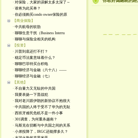
你敢對偽總統的經
· 对保险，大家的误解太多太深了～
· 谁将为此买单？
· 你必须购买condo owner保险的原
【商业保险】
· 中共航母的软肋
· 聊聊生意干扰（Business Interru
· 聊聊与保险业相关的机构
【投资】
· 川普到底还打不打？
· 稳定币法案意味着什么？
· 聊聊巴菲特买台积电
· 聊聊经济与金融（六十八）------
· 聊聊经济与金融（七）
【其他】
· 不自量力又无耻的中共国
· 我要表扬一下普战犯
· 我对老川跟伊朗的新协议不抱很大
· 中共国的人终于受不了华为的无耻
· 西班牙难民危机不是一件小事
· 301调查，为何重杀越南？
· 马斯克在切断与中共国之间的关系
· 小弟投降了，IRGC还能撑多久？
· 水深火热的克里米亚