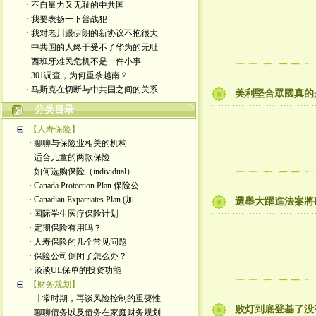
· 不自量力又无耻的中共国
· 我要表扬一下普战犯
· 我对老川跟伊朗的新协议不抱很大
· 中共国的人终于受不了华为的无耻
· 西班牙难民危机不是一件小事
· 301调查，为何重杀越南？
· 马斯克在切断与中共国之间的关系
美利堅合眾國真的
分类目录
【人寿保险】
· 聊聊与保险业相关的机构
· 适合儿童的两款保险
· 如何选购保险（individual）
· Canada Protection Plan 保险公
· Canadian Expatriates Plan (加
選舉大躍進法案將
· 国际学生医疗保险计划
· 定期保险有用吗？
· 人寿保险的几个常见问题
· 保险公司倒闭了怎么办？
· 谈谈UL保单的投资功能
【财务规划】
· 非常时期，再谈风险控制的重要性
败灯到底登基了没
· 聊聊债务以及债务在家庭财务规划