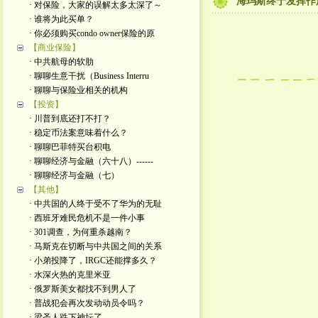
海玛斯终于发挥作
· 对保险，大家的误解太多太深了～
· 谁将为此买单？
· 你必须购买condo owner保险的原
【商业保险】
· 中共航母的软肋
· 聊聊生意干扰（Business Interru
· 聊聊与保险业相关的机构
【投资】
· 川普到底还打不打？
· 稳定币法案意味着什么？
· 聊聊巴菲特买台积电
· 聊聊经济与金融（六十八）------
· 聊聊经济与金融（七）
【其他】
· 中共国的人终于受不了华为的无耻
· 西班牙难民危机不是一件小事
· 301调查，为何重杀越南？
· 马斯克在切断与中共国之间的关系
· 小弟投降了，IRGC还能撑多久？
· 水深火热的克里米亚
· 俄罗斯美女都找不到男人了
· 普战犯会再次发动动员令吗？
· 梁圣人跌下神坛了