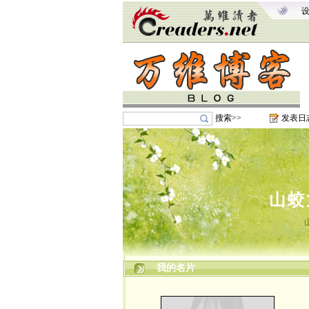
搜索>>
发表日
山蛟
我的名片