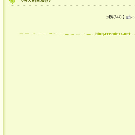
《伟大剁首颂歌》
浏览(844)
(6