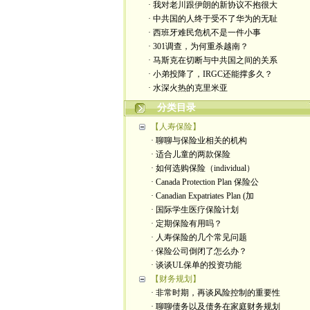
· 我对老川跟伊朗的新协议不抱很大
· 中共国的人终于受不了华为的无耻
· 西班牙难民危机不是一件小事
· 301调查，为何重杀越南？
· 马斯克在切断与中共国之间的关系
· 小弟投降了，IRGC还能撑多久？
· 水深火热的克里米亚
分类目录
【人寿保险】
· 聊聊与保险业相关的机构
· 适合儿童的两款保险
· 如何选购保险（individual）
· Canada Protection Plan 保险公
· Canadian Expatriates Plan (加
· 国际学生医疗保险计划
· 定期保险有用吗？
· 人寿保险的几个常见问题
· 保险公司倒闭了怎么办？
· 谈谈UL保单的投资功能
【财务规划】
· 非常时期，再谈风险控制的重要性
· 聊聊债务以及债务在家庭财务规划