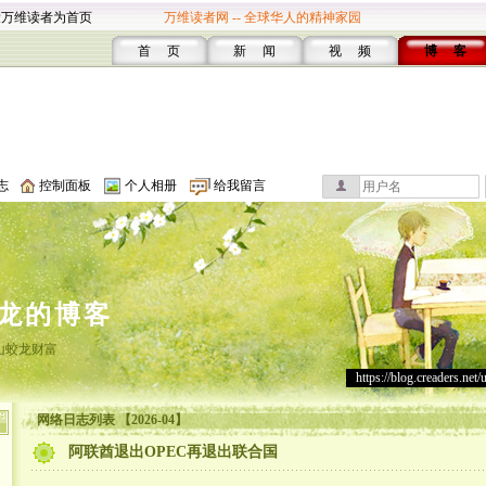
设万维读者为首页
万维读者网 -- 全球华人的精神家园
首 页
新 闻
视 频
博 客
志
控制面板
个人相册
给我留言
龙的博客
山蛟龙财富
https://blog.creaders.net/
网络日志列表 【2026-04】
阿联酋退出OPEC再退出联合国