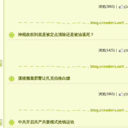
浏览(3063)
(2
神棍政权到底是被定点清除还是被油逼死？
浏览(1425)
(1
溪猪翘着肥臀让扎克伯格白嫖
浏览(1863)
(1
中共开启共产共妻模式抢钱运动