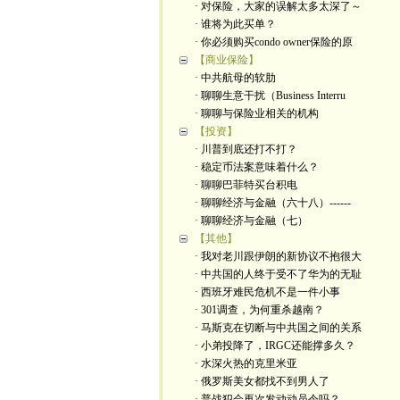
· 对保险，大家的误解太多太深了～
· 谁将为此买单？
· 你必须购买condo owner保险的原
【商业保险】
· 中共航母的软肋
· 聊聊生意干扰（Business Interru
· 聊聊与保险业相关的机构
【投资】
· 川普到底还打不打？
· 稳定币法案意味着什么？
· 聊聊巴菲特买台积电
· 聊聊经济与金融（六十八）------
· 聊聊经济与金融（七）
【其他】
· 我对老川跟伊朗的新协议不抱很大
· 中共国的人终于受不了华为的无耻
· 西班牙难民危机不是一件小事
· 301调查，为何重杀越南？
· 马斯克在切断与中共国之间的关系
· 小弟投降了，IRGC还能撑多久？
· 水深火热的克里米亚
· 俄罗斯美女都找不到男人了
· 普战犯会再次发动动员令吗？