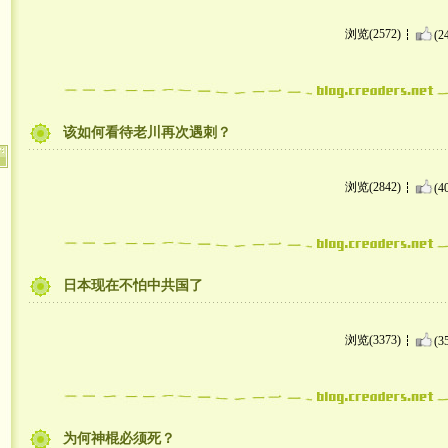
浏览(2572)
(2
该如何看待老川再次遇刺？
浏览(2842)
(4
日本现在不怕中共国了
浏览(3373)
(3
为何神棍必须死？