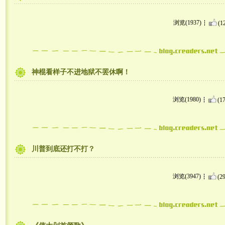
浏览(1937)
(1
神棍看样子不进地狱不罢休啊！
浏览(1980)
(17
川普到底还打不打？
浏览(3947)
(29