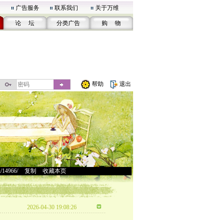
广告服务
联系我们
关于万维
论 坛
分类广告
购 物
帮助
退出
u/14966/
>
复制
>
收藏本页
2026-04-30 19:08:26