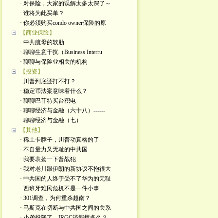
· 对保险，大家的误解太多太深了～
· 谁将为此买单？
· 你必须购买condo owner保险的原
【商业保险】
· 中共航母的软肋
· 聊聊生意干扰（Business Interru
· 聊聊与保险业相关的机构
【投资】
· 川普到底还打不打？
· 稳定币法案意味着什么？
· 聊聊巴菲特买台积电
· 聊聊经济与金融（六十八）------
· 聊聊经济与金融（七）
【其他】
· 稀土卡脖子，川普动真格的了
· 不自量力又无耻的中共国
· 我要表扬一下普战犯
· 我对老川跟伊朗的新协议不抱很大
· 中共国的人终于受不了华为的无耻
· 西班牙难民危机不是一件小事
· 301调查，为何重杀越南？
· 马斯克在切断与中共国之间的关系
· 小弟投降了，IRGC还能撑多久？