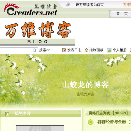
设万维读者为首页
万维
首 页
搜索>>
发表日志
控制面板
个人相册
山蛟龙的博客
山蛟龙财富
网络日志列表 【2018-09】
我的名片
聊聊经济与金融（