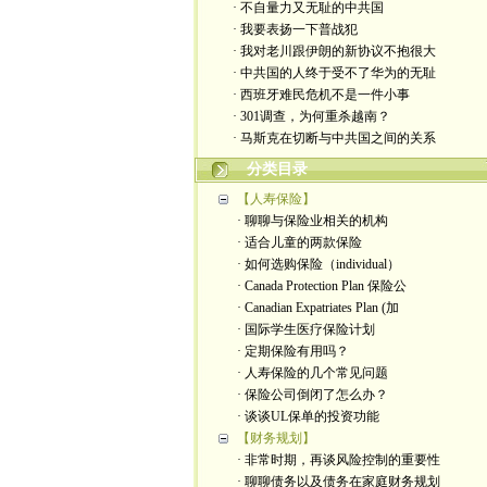
· 不自量力又无耻的中共国
· 我要表扬一下普战犯
· 我对老川跟伊朗的新协议不抱很大
· 中共国的人终于受不了华为的无耻
· 西班牙难民危机不是一件小事
· 301调查，为何重杀越南？
· 马斯克在切断与中共国之间的关系
分类目录
【人寿保险】
· 聊聊与保险业相关的机构
· 适合儿童的两款保险
· 如何选购保险（individual）
· Canada Protection Plan 保险公
· Canadian Expatriates Plan (加
· 国际学生医疗保险计划
· 定期保险有用吗？
· 人寿保险的几个常见问题
· 保险公司倒闭了怎么办？
· 谈谈UL保单的投资功能
【财务规划】
· 非常时期，再谈风险控制的重要性
· 聊聊债务以及债务在家庭财务规划