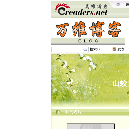
搜索>>
发表日
山蛟
我的名片