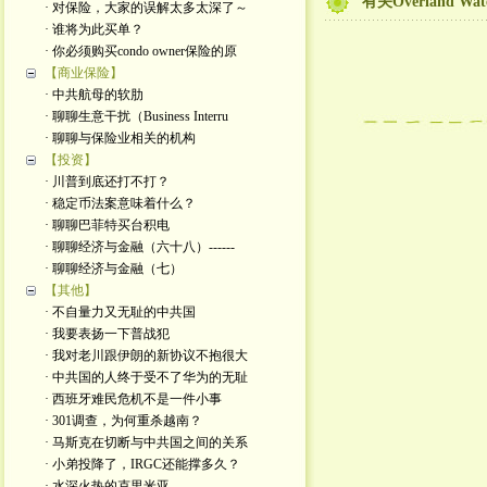
有关Overland Wa
· 对保险，大家的误解太多太深了～
· 谁将为此买单？
· 你必须购买condo owner保险的原
【商业保险】
· 中共航母的软肋
· 聊聊生意干扰（Business Interru
· 聊聊与保险业相关的机构
【投资】
· 川普到底还打不打？
· 稳定币法案意味着什么？
· 聊聊巴菲特买台积电
· 聊聊经济与金融（六十八）------
· 聊聊经济与金融（七）
【其他】
· 不自量力又无耻的中共国
· 我要表扬一下普战犯
· 我对老川跟伊朗的新协议不抱很大
· 中共国的人终于受不了华为的无耻
· 西班牙难民危机不是一件小事
· 301调查，为何重杀越南？
· 马斯克在切断与中共国之间的关系
· 小弟投降了，IRGC还能撑多久？
· 水深火热的克里米亚