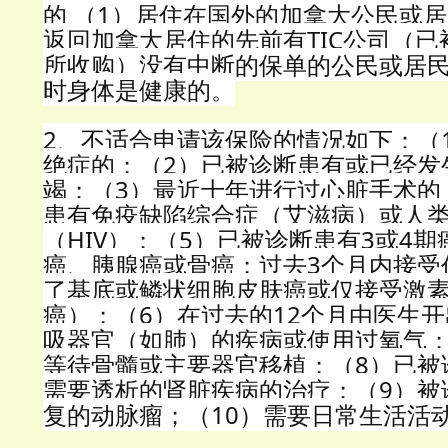
的 （1）居住在国外的加拿大公民或
返回加拿大居住的先前有TIC公司（已被Alli
所收购）没有中断的保单的公民或居民
时身体是健康的。
2、不适合申请该保险的情况如下：（
绝症的；（2）已被诊断患有或已经发
竭；（3）最近十年进行过心脏手术的
患有免疫缺陷综合症（艾滋病）或人
（HIV）；（5）已被诊断患有3或4
癌、胰腺癌或骨癌；过去3个月内接受
了基底或鳞状细胞皮肤癌或仅接受激
癌）；（6）在过去的12个月由医生
吸器官（如肺）的疾病或使用过氧气；
等待骨髓或主要器官移植；（8）已被
需要透析的肾脏疾病的治疗；（9）被
复的动脉瘤；（10）需要日常生活活