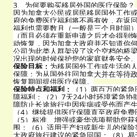
3、为何要购买移居外国的医疗保险？
因为加拿大公民或居民移居国外工作
府的免费医疗福利将不再有效，在返
福利也需要数月（一般是三个月时间
（而且必须在重新申请之后才会得到
动恢复，因为加拿大政府并不知道你
公司为此类人群架设了这个空档的桥
况出现的时候保护您的家庭财务安全
保险目标：
为移居国外工作或生活的
保障；为从国外往回加拿大并在等待
恢复期间提供医疗保障。
保险特点和福利：
（1）两百万的紧急
障福利；（2）7天24小时环境紧急协
障防止长途旅行中因疾病或受伤而产
（4）继续提供医疗保障直至政府免费
（5）标准、增强或豪华选项帮助您获
围；（6）适用于产妇或新生儿的保险
大政府旅行建议的紧急回国；（8）易