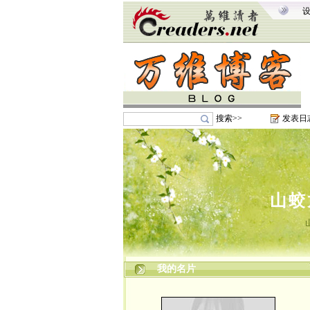
搜索>>
发表日
山蛟
我的名片