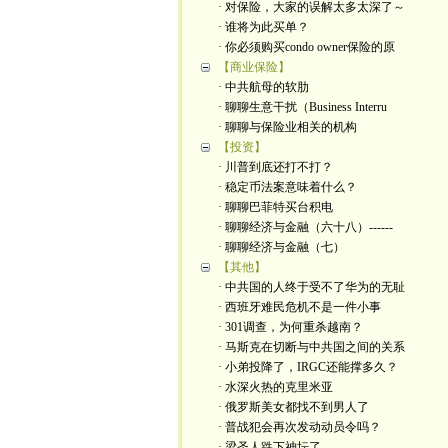
· 对保险，大家的误解太多太深了～
· 谁将为此买单？
· 你必须购买condo owner保险的原
【商业保险】
· 中共航母的软肋
· 聊聊生意干扰（Business Interru
· 聊聊与保险业相关的机构
【投资】
· 川普到底还打不打？
· 稳定币法案意味着什么？
· 聊聊巴菲特买台积电
· 聊聊经济与金融（六十八）------
· 聊聊经济与金融（七）
【其他】
· 中共国的人终于受不了华为的无耻
· 西班牙难民危机不是一件小事
· 301调查，为何重杀越南？
· 马斯克在切断与中共国之间的关系
· 小弟投降了，IRGC还能撑多久？
· 水深火热的克里米亚
· 俄罗斯美女都找不到男人了
· 普战犯会再次发动动员令吗？
· 梁圣人跌下神坛了