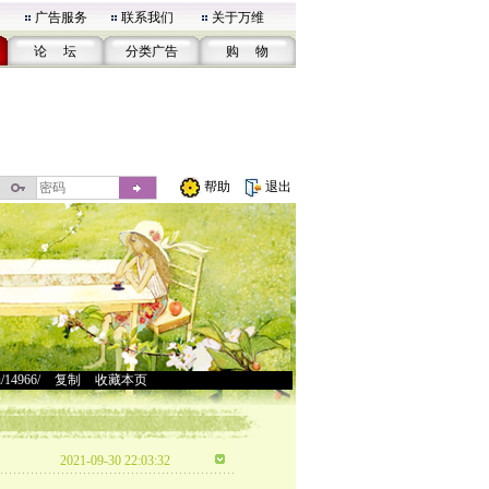
广告服务
联系我们
关于万维
论 坛
分类广告
购 物
帮助
退出
u/14966/
>
复制
>
收藏本页
2021-09-30 22:03:32