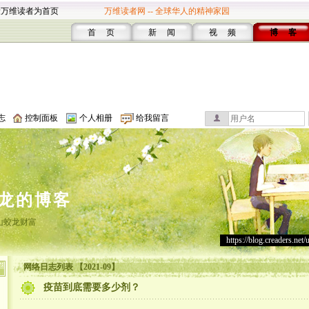
设万维读者为首页
万维读者网 -- 全球华人的精神家园
首 页
新 闻
视 频
博 客
志
控制面板
个人相册
给我留言
龙的博客
山蛟龙财富
https://blog.creaders.net/
网络日志列表 【2021-09】
疫苗到底需要多少剂？