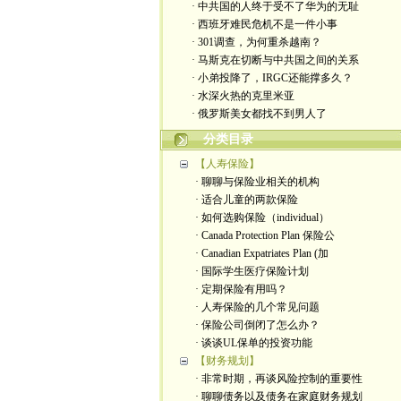
· 中共国的人终于受不了华为的无耻
· 西班牙难民危机不是一件小事
· 301调查，为何重杀越南？
· 马斯克在切断与中共国之间的关系
· 小弟投降了，IRGC还能撑多久？
· 水深火热的克里米亚
· 俄罗斯美女都找不到男人了
分类目录
【人寿保险】
· 聊聊与保险业相关的机构
· 适合儿童的两款保险
· 如何选购保险（individual）
· Canada Protection Plan 保险公
· Canadian Expatriates Plan (加
· 国际学生医疗保险计划
· 定期保险有用吗？
· 人寿保险的几个常见问题
· 保险公司倒闭了怎么办？
· 谈谈UL保单的投资功能
【财务规划】
· 非常时期，再谈风险控制的重要性
· 聊聊债务以及债务在家庭财务规划