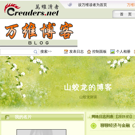
设万维读者为首页
万维
首 页
搜索>>
发表日志
控制面板
个人相册
山蛟龙的博客
山蛟龙财富
网络日志列表 【2019-05】
我的名片
聊聊经济与金融（