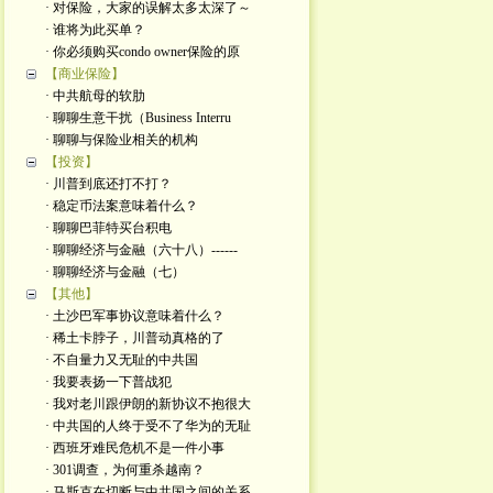
· 对保险，大家的误解太多太深了～
· 谁将为此买单？
· 你必须购买condo owner保险的原
【商业保险】
· 中共航母的软肋
· 聊聊生意干扰（Business Interru
· 聊聊与保险业相关的机构
【投资】
· 川普到底还打不打？
· 稳定币法案意味着什么？
· 聊聊巴菲特买台积电
· 聊聊经济与金融（六十八）------
· 聊聊经济与金融（七）
【其他】
· 土沙巴军事协议意味着什么？
· 稀土卡脖子，川普动真格的了
· 不自量力又无耻的中共国
· 我要表扬一下普战犯
· 我对老川跟伊朗的新协议不抱很大
· 中共国的人终于受不了华为的无耻
· 西班牙难民危机不是一件小事
· 301调查，为何重杀越南？
· 马斯克在切断与中共国之间的关系