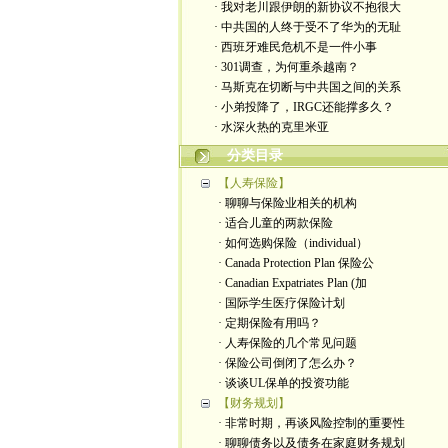
· 我对老川跟伊朗的新协议不抱很大
· 中共国的人终于受不了华为的无耻
· 西班牙难民危机不是一件小事
· 301调查，为何重杀越南？
· 马斯克在切断与中共国之间的关系
· 小弟投降了，IRGC还能撑多久？
· 水深火热的克里米亚
分类目录
【人寿保险】
· 聊聊与保险业相关的机构
· 适合儿童的两款保险
· 如何选购保险（individual）
· Canada Protection Plan 保险公
· Canadian Expatriates Plan (加
· 国际学生医疗保险计划
· 定期保险有用吗？
· 人寿保险的几个常见问题
· 保险公司倒闭了怎么办？
· 谈谈UL保单的投资功能
【财务规划】
· 非常时期，再谈风险控制的重要性
· 聊聊债务以及债务在家庭财务规划