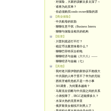
· 对保险，大家的误解太多太深了～
· 谁将为此买单？
· 你必须购买condo owner保险的原
【商业保险】
· 中共航母的软肋
· 聊聊生意干扰（Business Interru
· 聊聊与保险业相关的机构
【投资】
· 川普到底还打不打？
· 稳定币法案意味着什么？
· 聊聊巴菲特买台积电
· 聊聊经济与金融（六十八）------
· 聊聊经济与金融（七）
【其他】
· 我对老川跟伊朗的新协议不抱很大
· 中共国的人终于受不了华为的无耻
· 西班牙难民危机不是一件小事
· 301调查，为何重杀越南？
· 马斯克在切断与中共国之间的关系
· 小弟投降了，IRGC还能撑多久？
· 水深火热的克里米亚
· 俄罗斯美女都找不到男人了
· 普战犯会再次发动动员令吗？