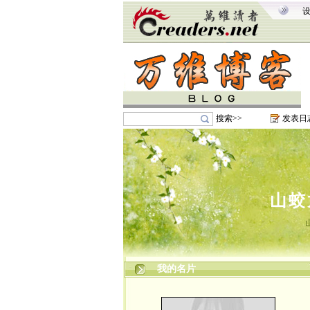
搜索>>
发表日
山蛟
我的名片