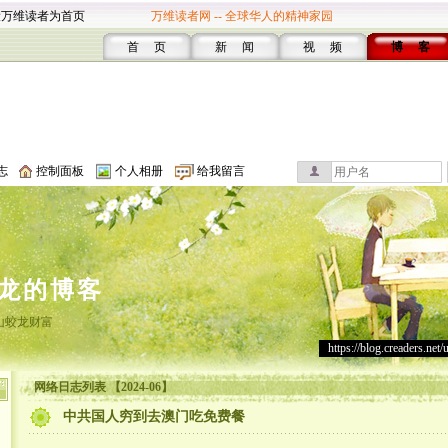
设万维读者为首页
万维读者网 -- 全球华人的精神家园
首 页
新 闻
视 频
博 客
志
控制面板
个人相册
给我留言
龙的博客
山蛟龙财富
https://blog.creaders.net/
网络日志列表 【2024-06】
中共国人穷到去澳门吃免费餐