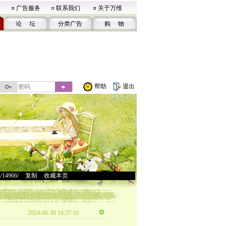
广告服务
联系我们
关于万维
论 坛
分类广告
购 物
帮助
退出
u/14966/
>
复制
>
收藏本页
2024-06-30 16:37:16