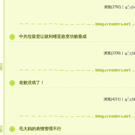
浏览(2792)
(1
中共垃圾货让玻利维亚政变功败垂成
浏览(2350)
(10
老败没戏了！
浏览(4211)
(18
毛大妈的表情管理不行