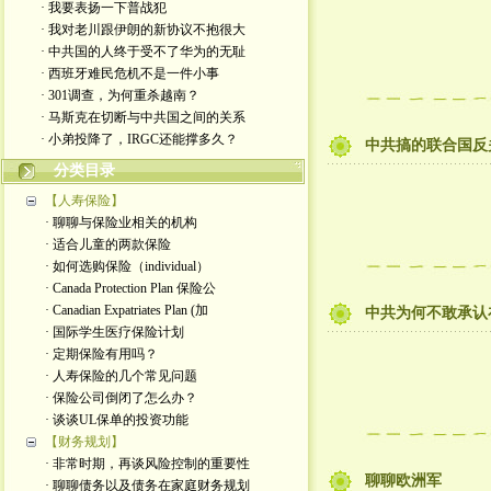
· 我要表扬一下普战犯
· 我对老川跟伊朗的新协议不抱很大
· 中共国的人终于受不了华为的无耻
· 西班牙难民危机不是一件小事
· 301调查，为何重杀越南？
· 马斯克在切断与中共国之间的关系
· 小弟投降了，IRGC还能撑多久？
中共搞的联合国反
分类目录
【人寿保险】
· 聊聊与保险业相关的机构
· 适合儿童的两款保险
· 如何选购保险（individual）
· Canada Protection Plan 保险公
· Canadian Expatriates Plan (加
中共为何不敢承认
· 国际学生医疗保险计划
· 定期保险有用吗？
· 人寿保险的几个常见问题
· 保险公司倒闭了怎么办？
· 谈谈UL保单的投资功能
【财务规划】
· 非常时期，再谈风险控制的重要性
聊聊欧洲军
· 聊聊债务以及债务在家庭财务规划