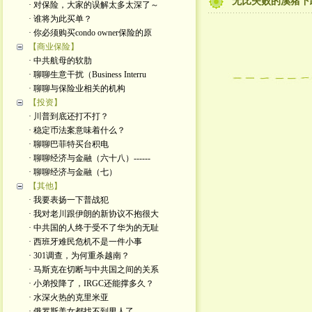
无比失败的溪猪下
· 对保险，大家的误解太多太深了～
· 谁将为此买单？
· 你必须购买condo owner保险的原
【商业保险】
· 中共航母的软肋
· 聊聊生意干扰（Business Interru
· 聊聊与保险业相关的机构
【投资】
· 川普到底还打不打？
· 稳定币法案意味着什么？
· 聊聊巴菲特买台积电
· 聊聊经济与金融（六十八）------
· 聊聊经济与金融（七）
【其他】
· 我要表扬一下普战犯
· 我对老川跟伊朗的新协议不抱很大
· 中共国的人终于受不了华为的无耻
· 西班牙难民危机不是一件小事
· 301调查，为何重杀越南？
· 马斯克在切断与中共国之间的关系
· 小弟投降了，IRGC还能撑多久？
· 水深火热的克里米亚
· 俄罗斯美女都找不到男人了