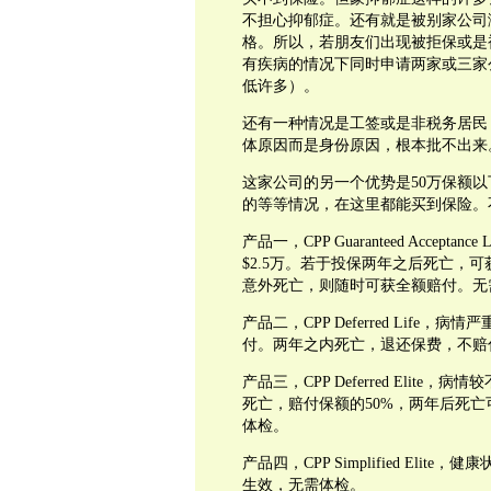
不担心抑郁症。还有就是被别家公司
格。所以，若朋友们出现被拒保或是
有疾病的情况下同时申请两家或三家
低许多）。
还有一种情况是工签或是非税务居民
体原因而是身份原因，根本批不出来
这家公司的另一个优势是
50
万保额以
的等等情况，在这里都能买到保险。
产品一，
CPP Guaranteed Acceptance L
$2.5
万。若于投保两年之后死亡，可
意外死亡，则随时可获全额赔付。无
产品二，
CPP Deferred Life
，病情严
付。两年之内死亡，退还保费，不赔
产品三，
CPP Deferred Elite
，病情较
死亡，赔付保额的
50%
，两年后死亡
体检。
产品四，
CPP Simplified Elite
，健康
生效，无需体检。