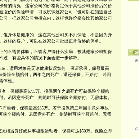
涨价的情况，这家公司的价格肯定低于其他公司涨价后的价
被涨价的保险申请，可以试试这家公司（也可以在知道自己
公司，把这家公司包括在内，这样也许价格会比其他家公司
，但身体是健康的，这在其他公司买不到保险，不是因为身
。这样的客户，可以在这家公司批出正常价格的保单。
下的不需要体验，不管客户得什么疾病，被其他家公司拒保
不过，有些具体的情况下面会进一步解释。
ife
，适用对象是无论健康状况如何，保证承保，保额最高
获保险全额赔付；两年之内死亡，退还保费，不赔付。若因
需体检。
重者，保额最高
$7.5
万。投保两年之后死亡可获保险全额赔
付。若因意外死亡，则随时可获保险全额赔付。无需体检。
不严重者，保额最高
$35
万。若于投保第二年因非意外事故
可获全额赔付。若因意外死亡，则随时可获全额赔付。无需
状况相当良好或从事极限运动者，保额可达
$50
万。保险立即