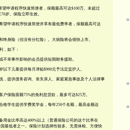
希望申请程序快速简便者，保额最高可达
$100
万。未超过
至
70
岁。保险立即生效。
希望申请程序快速简便并享有最低费率者，保额最高可达
和终身险（但没有分红险）。大病险将会很快上市。
利，如下：
或不幸事件影响的会员提供短期财务援助。
岁以下儿童提供每月津贴
$900
元予法定监护人。
线，提供债务咨询、丧失亲人、家庭紧急事故及个人法律事
客户保险面额
75%
的免利息贷款，最多可达
$25
万。
合格学生提供学费奖学金，每年
250
个名额，最高金额达
备用金比率高达
400%
以上（普通保险公司的这个比率在
全国最低者之一。保险计划选择性较多。无需体检、方便快