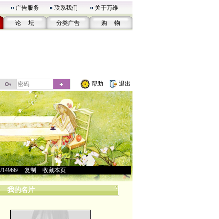
广告服务
联系我们
关于万维
论 坛
分类广告
购 物
帮助
退出
u/14966/
>
复制
>
收藏本页
我的名片