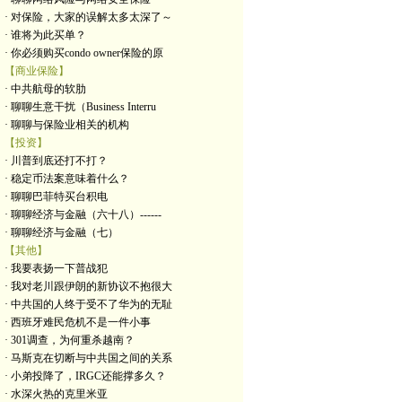
· 对保险，大家的误解太多太深了～
· 谁将为此买单？
· 你必须购买condo owner保险的原
【商业保险】
· 中共航母的软肋
· 聊聊生意干扰（Business Interru
· 聊聊与保险业相关的机构
【投资】
· 川普到底还打不打？
· 稳定币法案意味着什么？
· 聊聊巴菲特买台积电
· 聊聊经济与金融（六十八）------
· 聊聊经济与金融（七）
【其他】
· 我要表扬一下普战犯
· 我对老川跟伊朗的新协议不抱很大
· 中共国的人终于受不了华为的无耻
· 西班牙难民危机不是一件小事
· 301调查，为何重杀越南？
· 马斯克在切断与中共国之间的关系
· 小弟投降了，IRGC还能撑多久？
· 水深火热的克里米亚