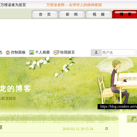
设万维读者为首页
万维读者网 -- 全球华人的精神家园
首 页
新 闻
视 频
博 客
志
控制面板
个人相册
给我留言
龙的博客
山蛟龙财富
https://blog.creaders.net/
绍
2019-02-11 20:15:34