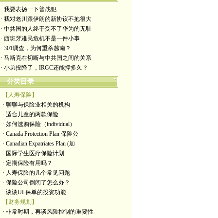
· 我要表扬一下普战犯
· 我对老川跟伊朗的新协议不抱很大
· 中共国的人终于受不了华为的无耻
· 西班牙难民危机不是一件小事
· 301调查，为何重杀越南？
· 马斯克在切断与中共国之间的关系
· 小弟投降了，IRGC还能撑多久？
分类目录
【人寿保险】
· 聊聊与保险业相关的机构
· 适合儿童的两款保险
· 如何选购保险（individual）
· Canada Protection Plan 保险公
· Canadian Expatriates Plan (加
· 国际学生医疗保险计划
· 定期保险有用吗？
· 人寿保险的几个常见问题
· 保险公司倒闭了怎么办？
· 谈谈UL保单的投资功能
【财务规划】
· 非常时期，再谈风险控制的重要性