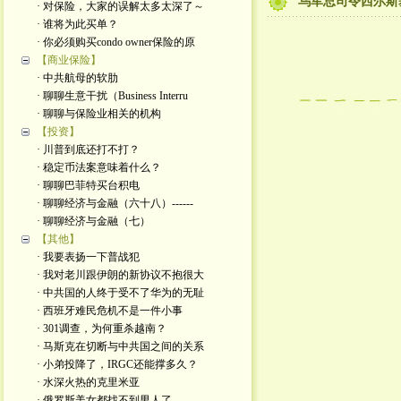
乌军总司令西尔斯
· 对保险，大家的误解太多太深了～
· 谁将为此买单？
· 你必须购买condo owner保险的原
【商业保险】
· 中共航母的软肋
· 聊聊生意干扰（Business Interru
· 聊聊与保险业相关的机构
【投资】
· 川普到底还打不打？
· 稳定币法案意味着什么？
· 聊聊巴菲特买台积电
· 聊聊经济与金融（六十八）------
· 聊聊经济与金融（七）
【其他】
· 我要表扬一下普战犯
· 我对老川跟伊朗的新协议不抱很大
· 中共国的人终于受不了华为的无耻
· 西班牙难民危机不是一件小事
· 301调查，为何重杀越南？
· 马斯克在切断与中共国之间的关系
· 小弟投降了，IRGC还能撑多久？
· 水深火热的克里米亚
· 俄罗斯美女都找不到男人了