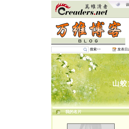
搜索>>
发表日
山蛟
我的名片