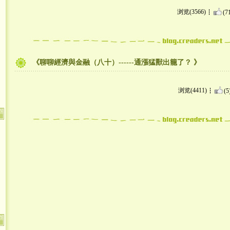
浏览(3566)
(7
《聊聊經濟與金融（八十）------通漲猛獸出籠了？ 》
浏览(4411)
(5