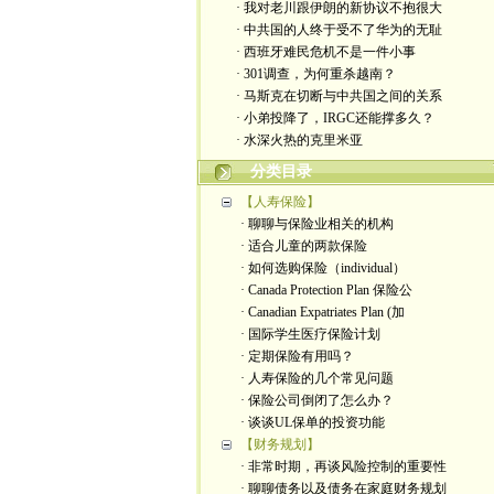
· 我对老川跟伊朗的新协议不抱很大
· 中共国的人终于受不了华为的无耻
· 西班牙难民危机不是一件小事
· 301调查，为何重杀越南？
· 马斯克在切断与中共国之间的关系
· 小弟投降了，IRGC还能撑多久？
· 水深火热的克里米亚
分类目录
【人寿保险】
· 聊聊与保险业相关的机构
· 适合儿童的两款保险
· 如何选购保险（individual）
· Canada Protection Plan 保险公
· Canadian Expatriates Plan (加
· 国际学生医疗保险计划
· 定期保险有用吗？
· 人寿保险的几个常见问题
· 保险公司倒闭了怎么办？
· 谈谈UL保单的投资功能
【财务规划】
· 非常时期，再谈风险控制的重要性
· 聊聊债务以及债务在家庭财务规划