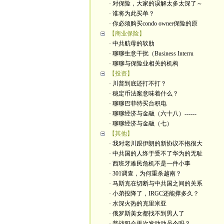
· 对保险，大家的误解太多太深了～
· 谁将为此买单？
· 你必须购买condo owner保险的原
【商业保险】
· 中共航母的软肋
· 聊聊生意干扰（Business Interru
· 聊聊与保险业相关的机构
【投资】
· 川普到底还打不打？
· 稳定币法案意味着什么？
· 聊聊巴菲特买台积电
· 聊聊经济与金融（六十八）------
· 聊聊经济与金融（七）
【其他】
· 我对老川跟伊朗的新协议不抱很大
· 中共国的人终于受不了华为的无耻
· 西班牙难民危机不是一件小事
· 301调查，为何重杀越南？
· 马斯克在切断与中共国之间的关系
· 小弟投降了，IRGC还能撑多久？
· 水深火热的克里米亚
· 俄罗斯美女都找不到男人了
· 普战犯会再次发动动员令吗？