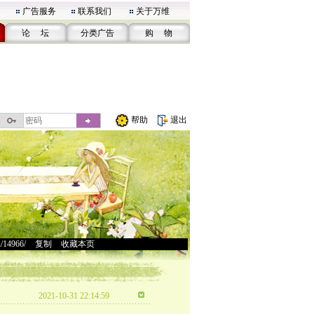
广告服务
联系我们
关于万维
论 坛
分类广告
购 物
帮助
退出
u/14966/
>
复制
>
收藏本页
2021-10-31 22:14:59