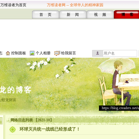
设万维读者为首页
万维读者网 -- 全球华人的精神家园
首 页
新 闻
视 频
博 客
志
控制面板
个人相册
给我留言
龙的博客
山蛟龙财富
https://blog.creaders.net/
网络日志列表 【2021-10】
环球灭共统一战线已经形成了！