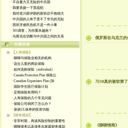
· 不自量力又无耻的中共国
· 我要表扬一下普战犯
· 我对老川跟伊朗的新协议不抱很大
· 中共国的人终于受不了华为的无耻
· 西班牙难民危机不是一件小事
· 301调查，为何重杀越南？
· 马斯克在切断与中共国之间的关系
俄罗斯在乌克兰的
分类目录
【人寿保险】
· 聊聊与保险业相关的机构
· 适合儿童的两款保险
· 如何选购保险（individual）
· Canada Protection Plan 保险公
· Canadian Expatriates Plan (加
习SB真的被软禁
· 国际学生医疗保险计划
· 定期保险有用吗？
· 人寿保险的几个常见问题
· 保险公司倒闭了怎么办？
· 谈谈UL保单的投资功能
【财务规划】
· 非常时期，再谈风险控制的重要性
《聊聊情商》
· 聊聊债务以及债务在家庭财务规划