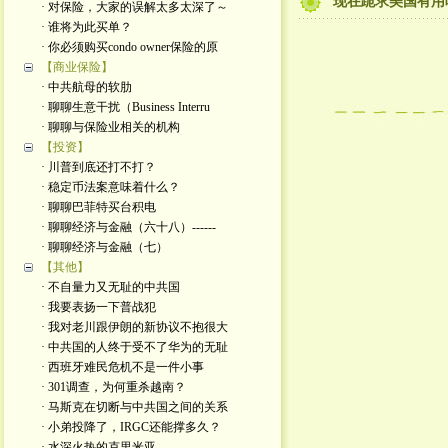
现在跪求美国有用
· 对保险，大家的误解太多太深了～
· 谁将为此买单？
· 你必须购买condo owner保险的原
【商业保险】
· 中共航母的软肋
· 聊聊生意干扰（Business Interru
· 聊聊与保险业相关的机构
【投资】
· 川普到底还打不打？
· 稳定币法案意味着什么？
· 聊聊巴菲特买台积电
· 聊聊经济与金融（六十八）------
· 聊聊经济与金融（七）
【其他】
· 不自量力又无耻的中共国
· 我要表扬一下普战犯
· 我对老川跟伊朗的新协议不抱很大
· 中共国的人终于受不了华为的无耻
· 西班牙难民危机不是一件小事
· 301调查，为何重杀越南？
· 马斯克在切断与中共国之间的关系
· 小弟投降了，IRGC还能撑多久？
· 水深火热的克里米亚