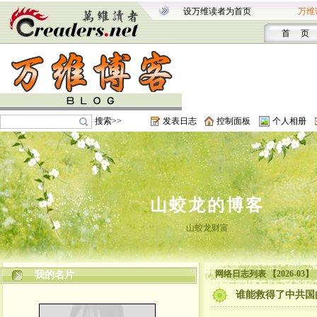
设万维读者为首页
万维
首 页
搜索>>
发表日志
控制面板
个人相册
山蛟龙的博客
山蛟龙财富
网络日志列表 【2026-03】
我的名片
谁能救得了中共国