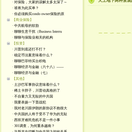
天上地下两种景观
· 对保险，大家的误解太多太深了～
· 谁将为此买单？
· 你必须购买condo owner保险的原
【商业保险】
· 中共航母的软肋
· 聊聊生意干扰（Business Interru
· 聊聊与保险业相关的机构
【投资】
· 川普到底还打不打？
· 稳定币法案意味着什么？
· 聊聊巴菲特买台积电
· 聊聊经济与金融（六十八）------
· 聊聊经济与金融（七）
【其他】
· 土沙巴军事协议意味着什么？
· 稀土卡脖子，川普动真格的了
· 不自量力又无耻的中共国
· 我要表扬一下普战犯
· 我对老川跟伊朗的新协议不抱很大
· 中共国的人终于受不了华为的无耻
· 西班牙难民危机不是一件小事
· 301调查，为何重杀越南？
· 马斯克在切断与中共国之间的关系