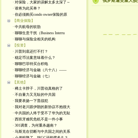
俄罗斯遭受重大损
· 对保险，大家的误解太多太深了～
· 谁将为此买单？
· 你必须购买condo owner保险的原
【商业保险】
· 中共航母的软肋
· 聊聊生意干扰（Business Interru
· 聊聊与保险业相关的机构
【投资】
· 川普到底还打不打？
· 稳定币法案意味着什么？
· 聊聊巴菲特买台积电
· 聊聊经济与金融（六十八）------
· 聊聊经济与金融（七）
【其他】
· 稀土卡脖子，川普动真格的了
· 不自量力又无耻的中共国
· 我要表扬一下普战犯
· 我对老川跟伊朗的新协议不抱很大
· 中共国的人终于受不了华为的无耻
· 西班牙难民危机不是一件小事
· 301调查，为何重杀越南？
· 马斯克在切断与中共国之间的关系
· 小弟投降了，IRGC还能撑多久？