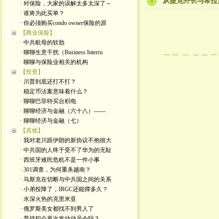
从捷克外长与希拉
· 对保险，大家的误解太多太深了～
· 谁将为此买单？
· 你必须购买condo owner保险的原
【商业保险】
· 中共航母的软肋
· 聊聊生意干扰（Business Interru
· 聊聊与保险业相关的机构
【投资】
· 川普到底还打不打？
· 稳定币法案意味着什么？
· 聊聊巴菲特买台积电
· 聊聊经济与金融（六十八）------
· 聊聊经济与金融（七）
【其他】
· 我对老川跟伊朗的新协议不抱很大
· 中共国的人终于受不了华为的无耻
· 西班牙难民危机不是一件小事
· 301调查，为何重杀越南？
· 马斯克在切断与中共国之间的关系
· 小弟投降了，IRGC还能撑多久？
· 水深火热的克里米亚
· 俄罗斯美女都找不到男人了
· 普战犯会再次发动动员令吗？