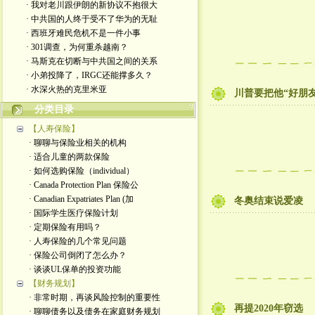
· 我对老川跟伊朗的新协议不抱很大
· 中共国的人终于受不了华为的无耻
· 西班牙难民危机不是一件小事
· 301调查，为何重杀越南？
· 马斯克在切断与中共国之间的关系
· 小弟投降了，IRGC还能撑多久？
· 水深火热的克里米亚
川普要把他“好朋
分类目录
【人寿保险】
· 聊聊与保险业相关的机构
· 适合儿童的两款保险
· 如何选购保险（individual）
· Canada Protection Plan 保险公
· Canadian Expatriates Plan (加
冬奥结束说爱凌
· 国际学生医疗保险计划
· 定期保险有用吗？
· 人寿保险的几个常见问题
· 保险公司倒闭了怎么办？
· 谈谈UL保单的投资功能
【财务规划】
· 非常时期，再谈风险控制的重要性
再提2020年窃选
· 聊聊债务以及债务在家庭财务规划