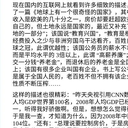
现在国内的互联网上就看到许多细致的描述
了一篇《地球上有一个很奇怪的国家》，其
收入是欧美的几十分之一，房价却要赶超欧
自己的，但土地永远是国家的，最近又补充
地的一部分
”
；该国说
“
教育兴国
”
，
“
教育是
经费投入之少与非洲穷国乌干达看齐，百姓
球之冠，此谓优越性；该国公务员的薪水不
而是平均水平的
3
倍以上，此谓
“
高薪养廉
”
交一分钱
“
养老金
”
，而退休后的养老金是全
上；该国有很多企业叫国有企业，书上写公
是属于全国人民的，老百姓不但不拥有该企
性质不断压榨……
这样的描述也很精彩：“昨天央视引用
CNN
人均
GDP
世界第
100
名，
2008
年人均
GDP
已
一，听得我好骄傲啊。但是，想想怎么觉得
于是我一查，才知道为什么，因为
2008
年中
104
位。”还有：“总理说要控制房价，于是