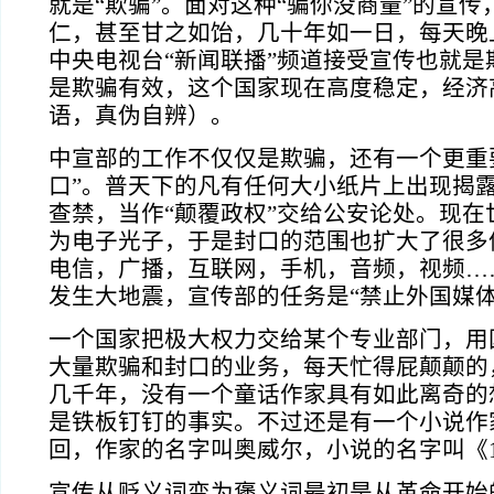
就是“欺骗”。面对这种“骗你没商量”的宣
仁，甚至甘之如饴，几十年如一日，每天晚
中央电视台“新闻联播”频道接受宣传也就是
是欺骗有效，这个国家现在高度稳定，经济
语，真伪自辨）。
中宣部的工作不仅仅是欺骗，还有一个更重
口”。普天下的凡有任何大小纸片上出现揭
查禁，当作“颠覆政权”交给公安论处。现在
为电子光子，于是封口的范围也扩大了很多
电信，广播，互联网，手机，音频，视频…
发生大地震，宣传部的任务是“禁止外国媒体
一个国家把极大权力交给某个专业部门，用
大量欺骗和封口的业务，每天忙得屁颠颠的
几千年，没有一个童话作家具有如此离奇的
是铁板钉钉的事实。不过还是有一个小说作
回，作家的名字叫奥威尔，小说的名字叫《
宣传从贬义词变为褒义词最初是从革命开始