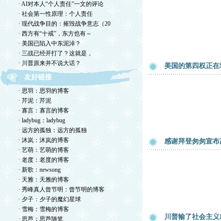
· AI对本人“个人责任”一文的评论
· 社会第一性原理：个人责任
· 现代战争目的：摧毁战争意志（20
· 西方有“十戒”，东方也有～
· 美国已陷入中东泥淖？
· 三战已经开打了？这就是，
· 川普原来并不说大话？
美国的第四权正在
友好链接
· 思羽：思羽的博客
· 芹泥：芹泥
· 寡言：寡言的博客
· ladybug：ladybug
· 远方的孤独：远方的孤独
· 沐岚：沐岚的博客
感谢拜登匆匆宣布
· 艺萌：艺萌的博客
· 老度：老度的博客
· 新歌：newsong
· 天雅：天雅的博客
· 秀峰真人曾节明：曾节明的博客
· 夕子：夕子的魔幻星球
· 雪梅：雪梅的博客
川普输了社会主义
· 思芦：思芦随笔