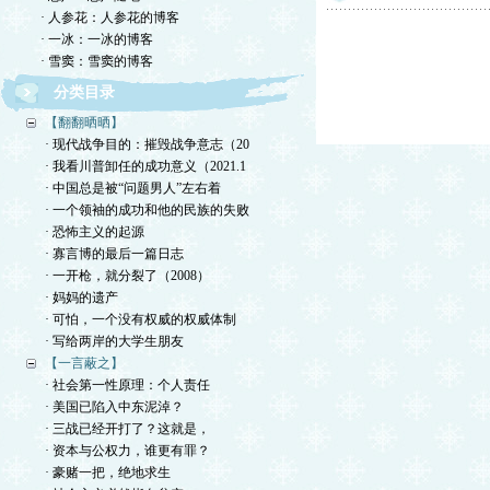
· 人参花：人参花的博客
· 一冰：一冰的博客
· 雪窦：雪窦的博客
分类目录
【翻翻晒晒】
· 现代战争目的：摧毁战争意志（20
· 我看川普卸任的成功意义（2021.1
· 中国总是被“问题男人”左右着
· 一个领袖的成功和他的民族的失败
· 恐怖主义的起源
· 寡言博的最后一篇日志
· 一开枪，就分裂了（2008）
· 妈妈的遗产
· 可怕，一个没有权威的权威体制
· 写给两岸的大学生朋友
【一言蔽之】
· 社会第一性原理：个人责任
· 美国已陷入中东泥淖？
· 三战已经开打了？这就是，
· 资本与公权力，谁更有罪？
· 豪赌一把，绝地求生