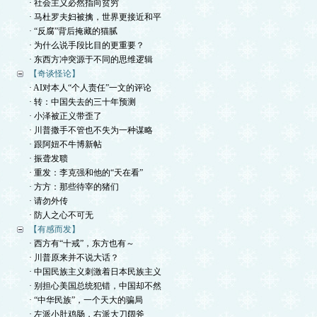
· 社会主义必然指向贫穷
· 马杜罗夫妇被擒，世界更接近和平
· “反腐”背后掩藏的猫腻
· 为什么说手段比目的更重要？
· 东西方冲突源于不同的思维逻辑
【奇谈怪论】
· AI对本人“个人责任”一文的评论
· 转：中国失去的三十年预测
· 小泽被正义带歪了
· 川普撒手不管也不失为一种谋略
· 跟阿妞不牛博新帖
· 振聋发聩
· 重发：李克强和他的“天在看”
· 方方：那些待宰的猪们
· 请勿外传
· 防人之心不可无
【有感而发】
· 西方有“十戒”，东方也有～
· 川普原来并不说大话？
· 中国民族主义刺激着日本民族主义
· 别担心美国总统犯错，中国却不然
· “中华民族”，一个天大的骗局
· 左派小肚鸡肠，右派大刀阔斧