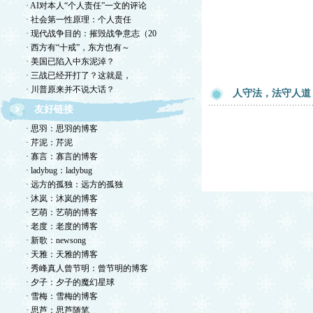
· AI对本人“个人责任”一文的评论
· 社会第一性原理：个人责任
· 现代战争目的：摧毁战争意志（20
· 西方有“十戒”，东方也有～
· 美国已陷入中东泥淖？
· 三战已经开打了？这就是，
· 川普原来并不说大话？
人守法，法守人道
友好链接
· 思羽：思羽的博客
· 芹泥：芹泥
· 寡言：寡言的博客
· ladybug：ladybug
· 远方的孤独：远方的孤独
· 沐岚：沐岚的博客
· 艺萌：艺萌的博客
· 老度：老度的博客
· 新歌：newsong
· 天雅：天雅的博客
· 秀峰真人曾节明：曾节明的博客
· 夕子：夕子的魔幻星球
· 雪梅：雪梅的博客
· 思芦：思芦随笔