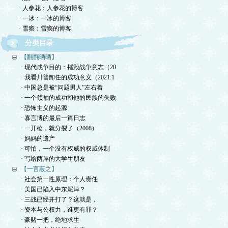
· 人参花：人参花的博客
· 一冰：一冰的博客
· 雪窦：雪窦的博客
分类目录
【翻翻晒晒】
· 现代战争目的：摧毁战争意志（20
· 我看川普卸任的成功意义（2021.1
· 中国总是被“问题男人”左右着
· 一个领袖的成功和他的民族的失败
· 恐怖主义的起源
· 寡言博的最后一篇日志
· 一开枪，就分裂了（2008）
· 妈妈的遗产
· 可怕，一个没有权威的权威体制
· 写给两岸的大学生朋友
【一言蔽之】
· 社会第一性原理：个人责任
· 美国已陷入中东泥淖？
· 三战已经开打了？这就是，
· 资本与公权力，谁更有罪？
· 豪赌一把，绝地求生