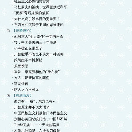
· 社会主义必然指向贫穷
· 马杜罗夫妇被擒，世界更接近和平
· “反腐”背后掩藏的猫腻
· 为什么说手段比目的更重要？
· 东西方冲突源于不同的思维逻辑
【奇谈怪论】
· AI对本人“个人责任”一文的评论
· 转：中国失去的三十年预测
· 小泽被正义带歪了
· 川普撒手不管也不失为一种谋略
· 跟阿妞不牛博新帖
· 振聋发聩
· 重发：李克强和他的“天在看”
· 方方：那些待宰的猪们
· 请勿外传
· 防人之心不可无
【有感而发】
· 西方有“十戒”，东方也有～
· 川普原来并不说大话？
· 中国民族主义刺激着日本民族主义
· 别担心美国总统犯错，中国却不然
· “中华民族”，一个天大的骗局
· 左派小肚鸡肠，右派大刀阔斧