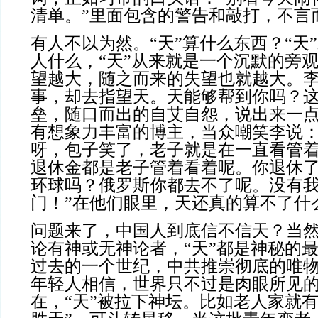
清单。”里面包含的警告和敲打，不言
有人不以为然。“天”算什么东西？“天
人什么，“天”从来就是一个沉默的旁
望越大，随之而来的失望也就越大。
事，却去指望天。天能够帮到你吗？
垒，随口而出的自艾自怨，说出来一
有想象力丰富的博主，当众嘲笑李说：
呀，包子笑了，老子就是在一直看管
退休金都是老子管着看着呢。你退休
环球吗？俄罗斯你都去不了呢。没有
门！”在他们眼里，天还真的算不了什
问题来了，中国人到底信不信天？当
论有神或无神论者，“天”都是神秘的
过去的一个世纪，中共推崇彻底的唯
年轻人相信，世界只不过是肉眼所见
在，“天”被拉下神坛。比如老人家就有