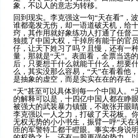
象，不以人的意志为转移。
回到现实。李克强这一句“天在看”，
谁都毫发无伤，却一语道破天机，给
窍，其作用就好象练功人打通了任督
独揽了中国大权，干掉所有能干的官
仔，让天下姓习了吗？且慢，还有一
量，那就是“天”。表面看，全票当选
后，只要想干什么就能干什么，想要
么，其实没那么容易，“天”在看着他，
是抽象的虚空，而是实实在在的存在
“天”甚至可以具体到每一个中国人。“
的解释可以是，十四亿中国人都在睁
被强大的武装暴力镇慑，不敢张开眼
李克强以一人之力，打破了天花板。
无权无势的小小书生，振臂一呼“天在
匝的军警特工都干瞪眼。事实本身说
的权势之上，还有一股更强的势力，