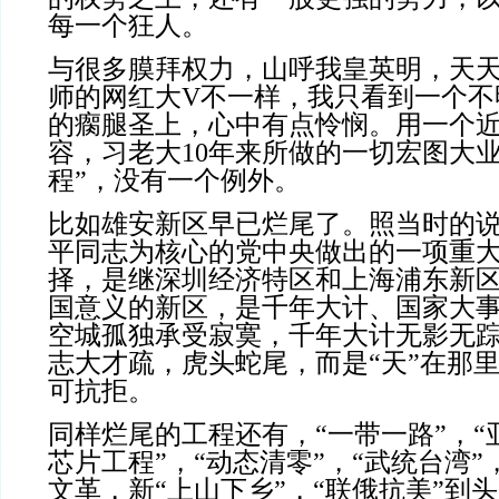
每一个狂人。
与很多膜拜权力，山呼我皇英明，天
师的网红大V不一样，我只看到一个不
的瘸腿圣上，心中有点怜悯。用一个
容，习老大10年来所做的一切宏图大
程”，没有一个例外。
比如雄安新区早已烂尾了。照当时的
平同志为核心的党中央做出的一项重
择，是继深圳经济特区和上海浦东新
国意义的新区，是千年大计、国家大事
空城孤独承受寂寞，千年大计无影无
志大才疏，虎头蛇尾，而是“天”在那里
可抗拒。
同样烂尾的工程还有，“一带一路”，“亚
芯片工程”，“动态清零”，“武统台湾
文革，新“上山下乡”，“联俄抗美”到