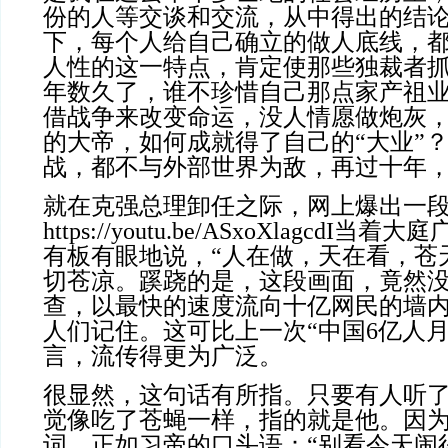
份的人等交谈和交流，从中得出的结
下，每个人给自己确立的做人底线，
人性的这一特点，肯定使那些独裁者
年数久了，谁不珍惜自己那点家产祖
借战争来改变命运，没人情愿做炮灰
的大帝，如何成就得了自己的“大业”
战，都不与外部世界为敌，再过十年
就在克强总理卸任之际，网上爆出一
https://youtu.be/ASxoXlagcdI
当着大庭
有板有眼地说，“人在做，天在看，苍
切苍凉。蹊跷的是，这段画面，竟然
查，以最快的速度流向十亿网民的墙
人们记住。这可比上一次“中国6亿人月收
言，流传得更为广泛。
很显然，这句话有所指。只要有人听
觉像吃了苍蝇一样，指的就是他。因
词，正如习帝的口头语：“别看今天闹