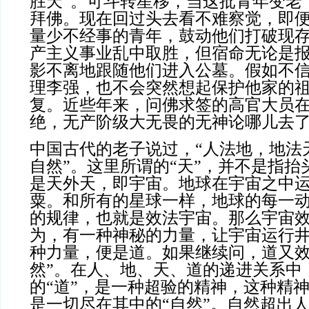
胜天”。可斗转星移，当这批青年变老
拜佛。现在回过头去看不难察觉，即
量少不经事的青年，鼓动他们打破现
产主义事业乱中取胜，但宿命无论是
影不离地跟随他们进入公墓。假如不
理李强，也不会突然想起保护他家的
复。近些年来，问佛求签的高官大员
绝，无产阶级大无畏的无神论哪儿去
中国古代的老子说过，“人法地，地法
自然”。这里所谓的“天”，并不是指抬
是天外天，即宇宙。地球在宇宙之中
粟。和所有的星球一样，地球的每一
的规律，也就是效法宇宙。那么宇宙
为，有一种神秘的力量，让宇宙运行
种力量，便是道。如果继续问，道又效
然”。在人、地、天、道的递进关系中
的“道”，是一种超验的精神，这种精
是一切尽在其中的“自然”。自然超出