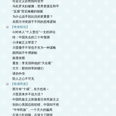
· 社会主义必然指向贫穷
· 马杜罗夫妇被擒，世界更接近和平
· “反腐”背后掩藏的猫腻
· 为什么说手段比目的更重要？
· 东西方冲突源于不同的思维逻辑
【奇谈怪论】
· AI对本人“个人责任”一文的评论
· 转：中国失去的三十年预测
· 小泽被正义带歪了
· 川普撒手不管也不失为一种谋略
· 跟阿妞不牛博新帖
· 振聋发聩
· 重发：李克强和他的“天在看”
· 方方：那些待宰的猪们
· 请勿外传
· 防人之心不可无
【有感而发】
· 西方有“十戒”，东方也有～
· 川普原来并不说大话？
· 中国民族主义刺激着日本民族主义
· 别担心美国总统犯错，中国却不然
· “中华民族”，一个天大的骗局
· 左派小肚鸡肠，右派大刀阔斧