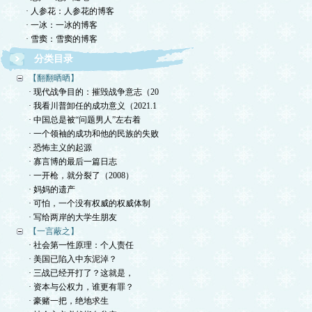
· 人参花：人参花的博客
· 一冰：一冰的博客
· 雪窦：雪窦的博客
分类目录
【翻翻晒晒】
· 现代战争目的：摧毁战争意志（20
· 我看川普卸任的成功意义（2021.1
· 中国总是被“问题男人”左右着
· 一个领袖的成功和他的民族的失败
· 恐怖主义的起源
· 寡言博的最后一篇日志
· 一开枪，就分裂了（2008）
· 妈妈的遗产
· 可怕，一个没有权威的权威体制
· 写给两岸的大学生朋友
【一言蔽之】
· 社会第一性原理：个人责任
· 美国已陷入中东泥淖？
· 三战已经开打了？这就是，
· 资本与公权力，谁更有罪？
· 豪赌一把，绝地求生