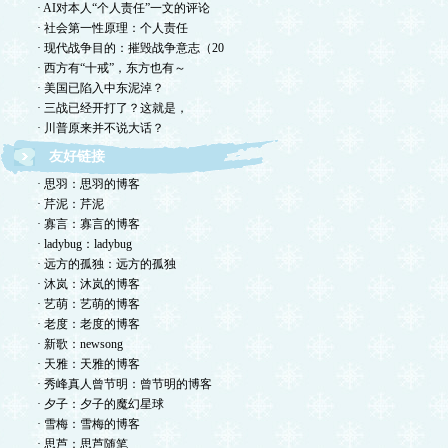
· AI对本人“个人责任”一文的评论
· 社会第一性原理：个人责任
· 现代战争目的：摧毁战争意志（20
· 西方有“十戒”，东方也有～
· 美国已陷入中东泥淖？
· 三战已经开打了？这就是，
· 川普原来并不说大话？
友好链接
· 思羽：思羽的博客
· 芹泥：芹泥
· 寡言：寡言的博客
· ladybug：ladybug
· 远方的孤独：远方的孤独
· 沐岚：沐岚的博客
· 艺萌：艺萌的博客
· 老度：老度的博客
· 新歌：newsong
· 天雅：天雅的博客
· 秀峰真人曾节明：曾节明的博客
· 夕子：夕子的魔幻星球
· 雪梅：雪梅的博客
· 思芦：思芦随笔