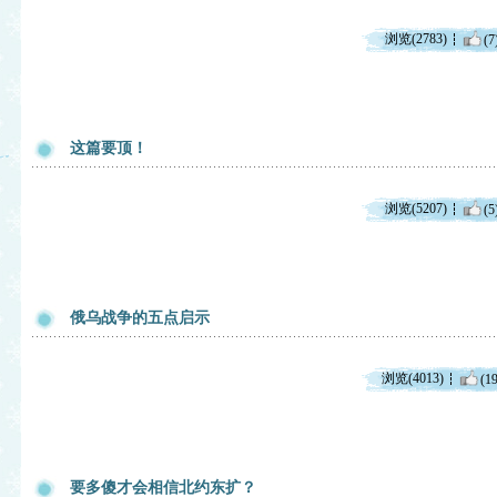
浏览(2783)
(7
这篇要顶！
浏览(5207)
(5
俄乌战争的五点启示
浏览(4013)
(19
要多傻才会相信北约东扩？