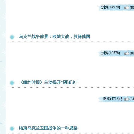
浏览(14979)
(8
乌克兰战争前景：欧陆大战，肢解俄国
浏览(19578)
(8
《纽约时报》主动揭开“阴谋论”
浏览(4718)
(31
结束乌克兰卫国战争的一种思路