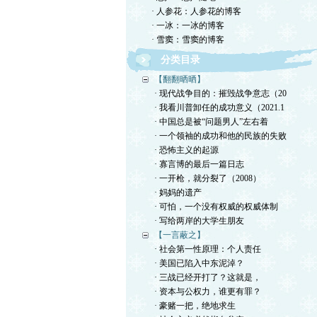
· 人参花：人参花的博客
· 一冰：一冰的博客
· 雪窦：雪窦的博客
分类目录
【翻翻晒晒】
· 现代战争目的：摧毁战争意志（20
· 我看川普卸任的成功意义（2021.1
· 中国总是被“问题男人”左右着
· 一个领袖的成功和他的民族的失败
· 恐怖主义的起源
· 寡言博的最后一篇日志
· 一开枪，就分裂了（2008）
· 妈妈的遗产
· 可怕，一个没有权威的权威体制
· 写给两岸的大学生朋友
【一言蔽之】
· 社会第一性原理：个人责任
· 美国已陷入中东泥淖？
· 三战已经开打了？这就是，
· 资本与公权力，谁更有罪？
· 豪赌一把，绝地求生