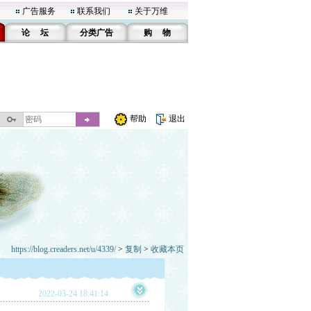
广告服务
联系我们
关于万维
论 坛
分类广告
购 物
帮助
退出
https://blog.creaders.net/u/4339/
>
复制
>
收藏本页
2022-03-24 18:41:14