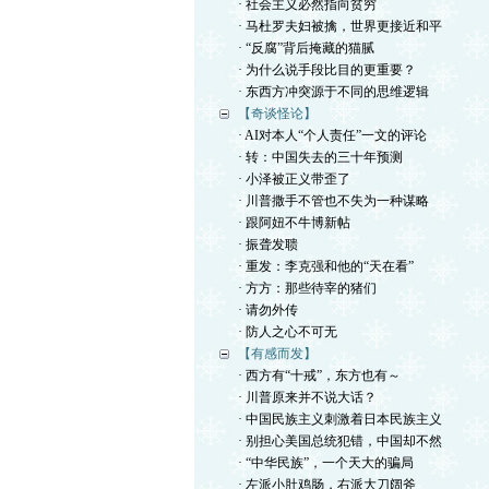
· 社会主义必然指向贫穷
· 马杜罗夫妇被擒，世界更接近和平
· “反腐”背后掩藏的猫腻
· 为什么说手段比目的更重要？
· 东西方冲突源于不同的思维逻辑
【奇谈怪论】
· AI对本人“个人责任”一文的评论
· 转：中国失去的三十年预测
· 小泽被正义带歪了
· 川普撒手不管也不失为一种谋略
· 跟阿妞不牛博新帖
· 振聋发聩
· 重发：李克强和他的“天在看”
· 方方：那些待宰的猪们
· 请勿外传
· 防人之心不可无
【有感而发】
· 西方有“十戒”，东方也有～
· 川普原来并不说大话？
· 中国民族主义刺激着日本民族主义
· 别担心美国总统犯错，中国却不然
· “中华民族”，一个天大的骗局
· 左派小肚鸡肠，右派大刀阔斧