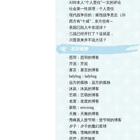
· AI对本人“个人责任”一文的评论
· 社会第一性原理：个人责任
· 现代战争目的：摧毁战争意志（20
· 西方有“十戒”，东方也有～
· 美国已陷入中东泥淖？
· 三战已经开打了？这就是，
· 川普原来并不说大话？
友好链接
· 思羽：思羽的博客
· 芹泥：芹泥
· 寡言：寡言的博客
· ladybug：ladybug
· 远方的孤独：远方的孤独
· 沐岚：沐岚的博客
· 艺萌：艺萌的博客
· 老度：老度的博客
· 新歌：newsong
· 天雅：天雅的博客
· 秀峰真人曾节明：曾节明的博客
· 夕子：夕子的魔幻星球
· 雪梅：雪梅的博客
· 思芦：思芦随笔