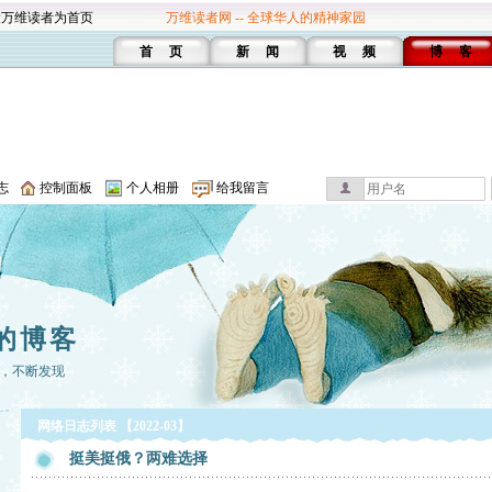
设万维读者为首页
万维读者网 -- 全球华人的精神家园
首 页
新 闻
视 频
博 客
志
控制面板
个人相册
给我留言
的博客
，不断发现
网络日志列表 【2022-03】
挺美挺俄？两难选择