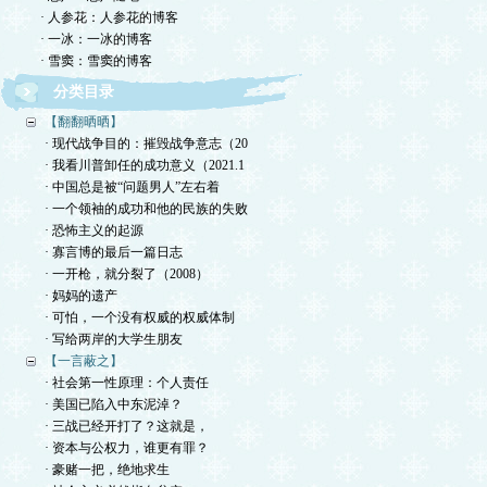
· 人参花：人参花的博客
· 一冰：一冰的博客
· 雪窦：雪窦的博客
分类目录
【翻翻晒晒】
· 现代战争目的：摧毁战争意志（20
· 我看川普卸任的成功意义（2021.1
· 中国总是被“问题男人”左右着
· 一个领袖的成功和他的民族的失败
· 恐怖主义的起源
· 寡言博的最后一篇日志
· 一开枪，就分裂了（2008）
· 妈妈的遗产
· 可怕，一个没有权威的权威体制
· 写给两岸的大学生朋友
【一言蔽之】
· 社会第一性原理：个人责任
· 美国已陷入中东泥淖？
· 三战已经开打了？这就是，
· 资本与公权力，谁更有罪？
· 豪赌一把，绝地求生