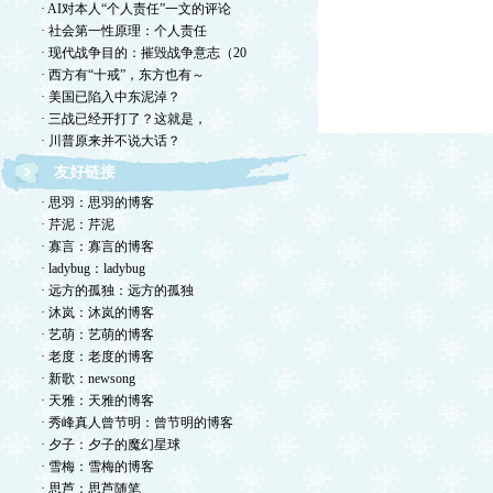
· AI对本人“个人责任”一文的评论
· 社会第一性原理：个人责任
· 现代战争目的：摧毁战争意志（20
· 西方有“十戒”，东方也有～
· 美国已陷入中东泥淖？
· 三战已经开打了？这就是，
· 川普原来并不说大话？
友好链接
· 思羽：思羽的博客
· 芹泥：芹泥
· 寡言：寡言的博客
· ladybug：ladybug
· 远方的孤独：远方的孤独
· 沐岚：沐岚的博客
· 艺萌：艺萌的博客
· 老度：老度的博客
· 新歌：newsong
· 天雅：天雅的博客
· 秀峰真人曾节明：曾节明的博客
· 夕子：夕子的魔幻星球
· 雪梅：雪梅的博客
· 思芦：思芦随笔