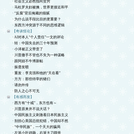
· 社会主义必然指向贫穷
· 马杜罗夫妇被擒，世界更接近和平
· “反腐”背后掩藏的猫腻
· 为什么说手段比目的更重要？
· 东西方冲突源于不同的思维逻辑
【奇谈怪论】
· AI对本人“个人责任”一文的评论
· 转：中国失去的三十年预测
· 小泽被正义带歪了
· 川普撒手不管也不失为一种谋略
· 跟阿妞不牛博新帖
· 振聋发聩
· 重发：李克强和他的“天在看”
· 方方：那些待宰的猪们
· 请勿外传
· 防人之心不可无
【有感而发】
· 西方有“十戒”，东方也有～
· 川普原来并不说大话？
· 中国民族主义刺激着日本民族主义
· 别担心美国总统犯错，中国却不然
· “中华民族”，一个天大的骗局
· 左派小肚鸡肠，右派大刀阔斧